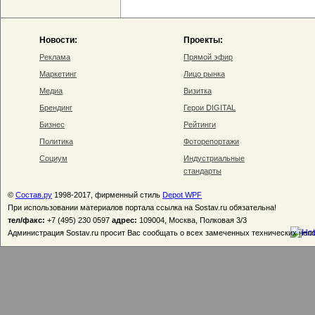
Новости:
Проекты:
Реклама
Прямой эфир
Маркетинг
Лицо рынка
Медиа
Визитка
Брендинг
Герои DIGITAL
Бизнес
Рейтинги
Политика
Фоторепортажи
Социум
Индустриальные
стандарты
©
Состав.ру
1998-2017, фирменный стиль
Depot WPF
При использовании материалов портала ссылка на Sostav.ru обязательна!
тел/факс:
+7 (495) 230 0597
адрес:
109004, Москва, Полковая 3/3
Администрация Sostav.ru просит Вас сообщать о всех замеченных технических неп