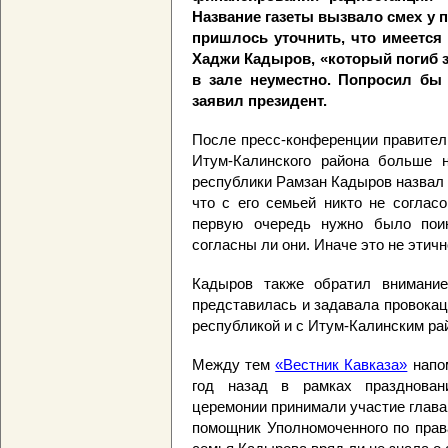
Название газеты вызвало смех у 
пришлось уточнить, что имеется
Хаджи Кадыров, «который погиб з
в зале неуместно. Попросил бы 
заявил президент.
После пресс-конференции правите
Итум-Калинского района больше н
республики Рамзан Кадыров назвал
что с его семьей никто не соглас
первую очередь нужно было поин
согласны ли они. Иначе это не этичн
Кадыров также обратил внимание
представилась и задавала провока
республикой и с Итум-Калинским ра
Между тем
«Вестник Кавказа»
напом
год назад в рамках празднован
церемонии принимали участие глава
помощник Уполномоченного по прав