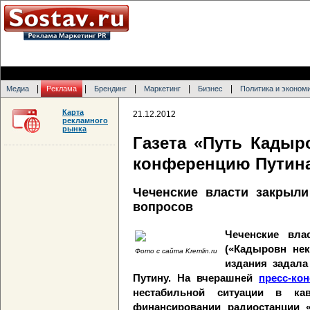
|
|
|
|
|
Медиа
Реклама
Брендинг
Маркетинг
Бизнес
Политика и эконом
Карта
21.12.2012
рекламного
рынка
Газета «Путь Кадыр
конференцию Путин
Чеченские власти закрыли
вопросов
Чеченские вла
(«Кадыровн нек
Фото с сайта Kremlin.ru
издания задала
Путину. На вчерашней
пресс-ко
нестабильной ситуации в ка
финансировании радиостанции «