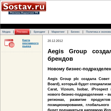
|
|
|
|
|
Медиа
Реклама
Брендинг
Маркетинг
Бизнес
Политика и эконом
Карта
20.12.2012
рекламного
рынка
Aegis Group созд
брендов
Новому бизнес-подразделе
Aegis Group plc создала Совет
Board), который будет специализи
Carat, Vizeum, Isobar, iProspec
нового бизнес-подразделения – в
регионах, развитие продукт
позиционирования, глобального
будет подчиняться напрямую Исп