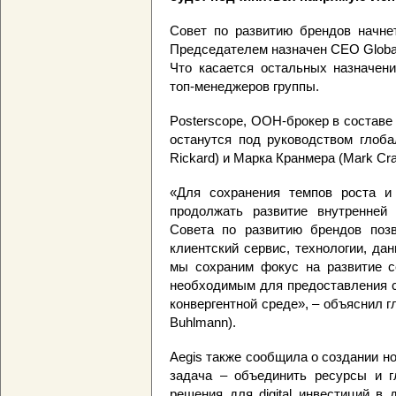
Совет по развитию брендов начнет
Председателем назначен CEO Global
Что касается остальных назначен
топ-менеджеров группы.
Posterscope, OOH-брокер в составе Ae
останутся под руководством глоб
Rickard) и Марка Кранмера (Mark Cr
«Для сохранения темпов роста и 
продолжать развитие внутренней 
Совета по развитию брендов позв
клиентский сервис, технологии, д
мы сохраним фокус на развитие с
необходимым для предоставления с
конвергентной среде», – объяснил г
Buhlmann).
Aegis также сообщила о создании но
задача – объединить ресурсы и г
решения для digital инвестиций в