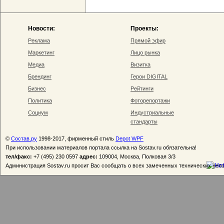
Новости:
Проекты:
Реклама
Прямой эфир
Маркетинг
Лицо рынка
Медиа
Визитка
Брендинг
Герои DIGITAL
Бизнес
Рейтинги
Политика
Фоторепортажи
Социум
Индустриальные
стандарты
©
Состав.ру
1998-2017, фирменный стиль
Depot WPF
При использовании материалов портала ссылка на Sostav.ru обязательна!
тел/факс:
+7 (495) 230 0597
адрес:
109004, Москва, Полковая 3/3
Администрация Sostav.ru просит Вас сообщать о всех замеченных технических неп