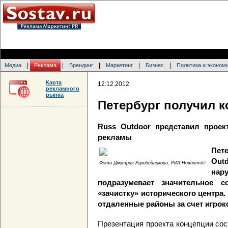
|
|
|
|
|
Медиа
Реклама
Брендинг
Маркетинг
Бизнес
Политика и эконом
Карта
12.12.2012
рекламного
рынка
Петербург получил 
Russ Outdoor представил проек
рекламы
Пет
Out
Фото Дмитрия Коробейникова, РИА Новости©
нар
подразумевает значительное 
«зачистку» исторического центра.
отдаленные районы за счет игрок
Презентация проекта концепции сос