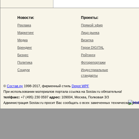
Новости:
Проекты:
Реклама
Прямой эфир
Маркетинг
Лицо рынка
Медиа
Визитка
Брендинг
Герои DIGITAL
Бизнес
Рейтинги
Политика
Фоторепортажи
Социум
Индустриальные
стандарты
©
Состав.ру
1998-2017, фирменный стиль
Depot WPF
При использовании материалов портала ссылка на Sostav.ru обязательна!
тел/факс:
+7 (495) 230 0597
адрес:
109004, Москва, Полковая 3/3
Администрация Sostav.ru просит Вас сообщать о всех замеченных технических неп