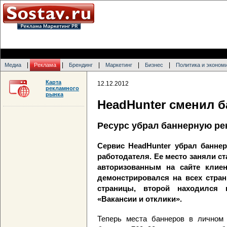
|
|
|
|
|
Медиа
Реклама
Брендинг
Маркетинг
Бизнес
Политика и эконом
Карта
12.12.2012
рекламного
рынка
HeadHunter сменил 
Ресурс убрал баннерную ре
Сервис HeadHunter убрал баннер
работодателя. Ее место заняли с
авторизованным на сайте клие
демонстрировался на всех стран
страницы, второй находился
«Вакансии и отклики».
Теперь места баннеров в личном 