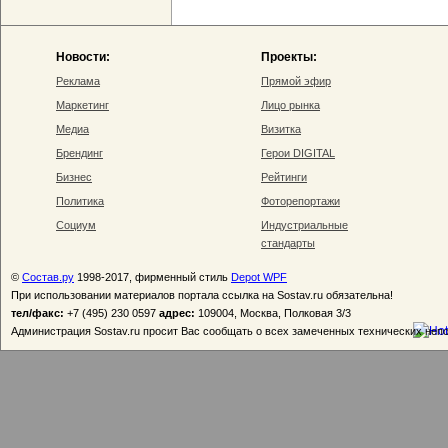
Новости:
Проекты:
Реклама
Прямой эфир
Маркетинг
Лицо рынка
Медиа
Визитка
Брендинг
Герои DIGITAL
Бизнес
Рейтинги
Политика
Фоторепортажи
Социум
Индустриальные
стандарты
©
Состав.ру
1998-2017, фирменный стиль
Depot WPF
При использовании материалов портала ссылка на Sostav.ru обязательна!
тел/факс:
+7 (495) 230 0597
адрес:
109004, Москва, Полковая 3/3
Администрация Sostav.ru просит Вас сообщать о всех замеченных технических неп