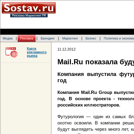
|
|
|
|
|
Медиа
Реклама
Брендинг
Маркетинг
Бизнес
Политика и эконом
Карта
11.12.2012
рекламного
рынка
Mail.Ru показала бу
Компания выпустила футур
год
Компания Mail.Ru Group выпусти
год. В основе проекта - техно
российских иллюстраторов.
Футурология — один из самых бла
охотно освоили. В компании реши
будут выглядеть через много лет, к