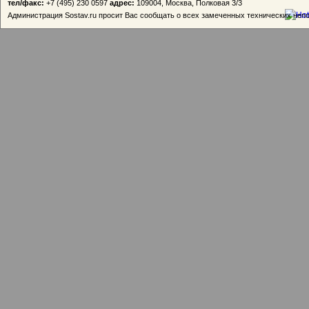
тел/факс:
+7 (495) 230 0597
адрес:
109004, Москва, Полковая 3/3
Администрация Sostav.ru просит Вас сообщать о всех замеченных технических неп