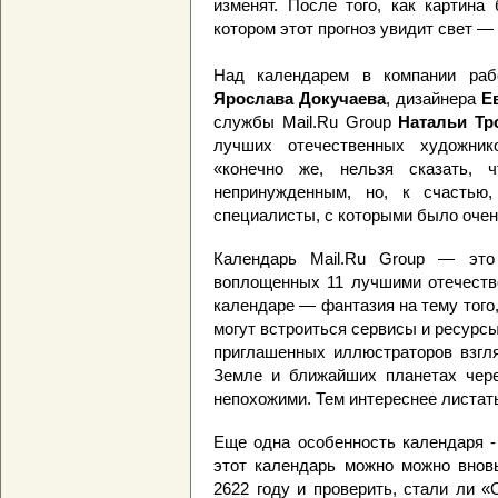
изменят. После того, как картина
котором этот прогноз увидит свет —
Над календарем в компании рабо
Ярослава Докучаева
, дизайнера
Е
службы Mail.Ru Group
Натальи Тр
лучших отечественных художнико
«конечно же, нельзя сказать,
непринужденным, но, к счастью
специалисты, с которыми было очен
Календарь Mail.Ru Group — это 
воплощенных 11 лучшими отечеств
календаре — фантазия на тему того,
могут встроиться сервисы и ресурс
приглашенных иллюстраторов взгля
Земле и ближайших планетах через
непохожими. Тем интереснее листат
Еще одна особенность календаря -
этот календарь можно можно вновь
2622 году и проверить, стали ли 