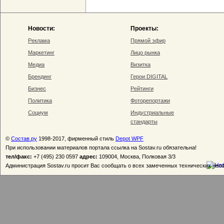
Новости:
Проекты:
Реклама
Прямой эфир
Маркетинг
Лицо рынка
Медиа
Визитка
Брендинг
Герои DIGITAL
Бизнес
Рейтинги
Политика
Фоторепортажи
Социум
Индустриальные
стандарты
©
Состав.ру
1998-2017, фирменный стиль
Depot WPF
При использовании материалов портала ссылка на Sostav.ru обязательна!
тел/факс:
+7 (495) 230 0597
адрес:
109004, Москва, Полковая 3/3
Администрация Sostav.ru просит Вас сообщать о всех замеченных технических неп