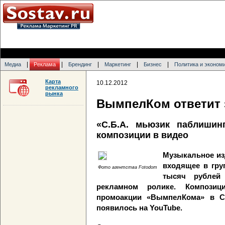
|
|
|
|
|
Медиа
Реклама
Брендинг
Маркетинг
Бизнес
Политика и эконом
Карта
10.12.2012
рекламного
рынка
ВымпелКом ответит 
«С.Б.А. мьюзик паблишин
композиции в видео
Музыкальное из
входящее в груп
Фото агентства Fotodom
тысяч рублей
рекламном ролике. Композиц
промоакции «ВымпелКома» в Са
появилось на YouTube.