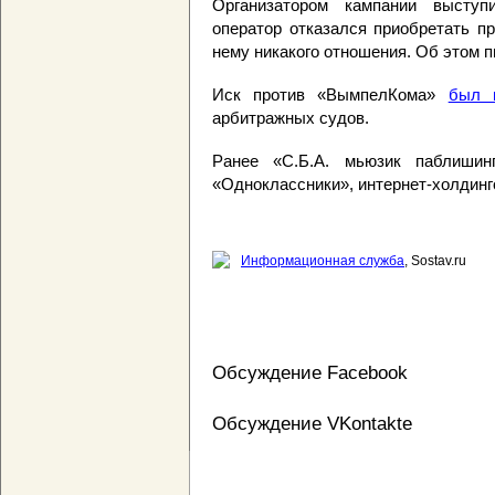
Организатором кампании выступ
оператор отказался приобретать пр
нему никакого отношения. Об этом 
Иск против «ВымпелКома»
был 
арбитражных судов.
Ранее «С.Б.А. мьюзик паблишин
«Одноклассники», интернет-холдин
Информационная служба
, Sostav.ru
Обсуждение Facebook
Обсуждение VKontakte