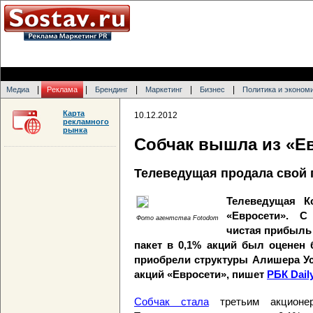
|
|
|
|
|
Медиа
Реклама
Брендинг
Маркетинг
Бизнес
Политика и эконом
Карта
10.12.2012
рекламного
рынка
Собчак вышла из «Е
Телеведущая продала свой 
Телеведущая К
«Евросети». С
Фото агентства Fotodom
чистая прибыль 
пакет в 0,1% акций был оценен
приобрели структуры Алишера Ус
акций «Евросети», пишет
РБК Dail
Собчак стала
третьим акционер