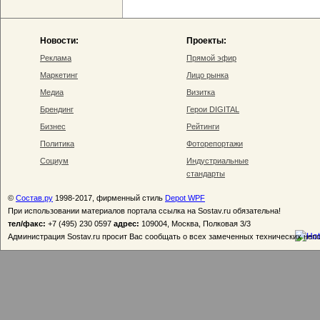
Новости:
Проекты:
Реклама
Прямой эфир
Маркетинг
Лицо рынка
Медиа
Визитка
Брендинг
Герои DIGITAL
Бизнес
Рейтинги
Политика
Фоторепортажи
Социум
Индустриальные
стандарты
©
Состав.ру
1998-2017, фирменный стиль
Depot WPF
При использовании материалов портала ссылка на Sostav.ru обязательна!
тел/факс:
+7 (495) 230 0597
адрес:
109004, Москва, Полковая 3/3
Администрация Sostav.ru просит Вас сообщать о всех замеченных технических неп