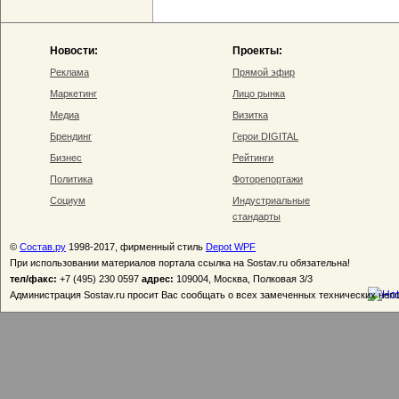
Новости:
Проекты:
Реклама
Прямой эфир
Маркетинг
Лицо рынка
Медиа
Визитка
Брендинг
Герои DIGITAL
Бизнес
Рейтинги
Политика
Фоторепортажи
Социум
Индустриальные
стандарты
©
Состав.ру
1998-2017, фирменный стиль
Depot WPF
При использовании материалов портала ссылка на Sostav.ru обязательна!
тел/факс:
+7 (495) 230 0597
адрес:
109004, Москва, Полковая 3/3
Администрация Sostav.ru просит Вас сообщать о всех замеченных технических неп