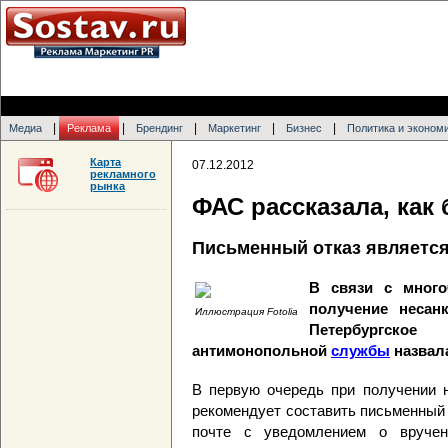
|
|
|
|
|
Медиа
Реклама
Брендинг
Маркетинг
Бизнес
Политика и эконом
Карта
07.12.2012
рекламного
рынка
ФАС рассказала, как
Письменный отказ являетс
В связи с много
получение несан
Иллюстрация Fotolia
Петербургск
антимонопольной
службы
назвала
В первую очередь при получении 
рекомендует составить письменный 
почте с уведомлением о вручен