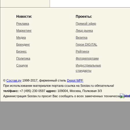
Новости:
Проекты:
Реклама
Прямой эфир
Маркетинг
Лицо рынка
Медиа
Визитка
Брендинг
Герои DIGITAL
Бизнес
Рейтинги
Политика
Фоторепортажи
Социум
Индустриальные
стандарты
©
Состав.ру
1998-2017, фирменный стиль
Depot WPF
При использовании материалов портала ссылка на Sostav.ru обязательна!
тел/факс:
+7 (495) 230 0597
адрес:
109004, Москва, Полковая 3/3
Администрация Sostav.ru просит Вас сообщать о всех замеченных технических неп