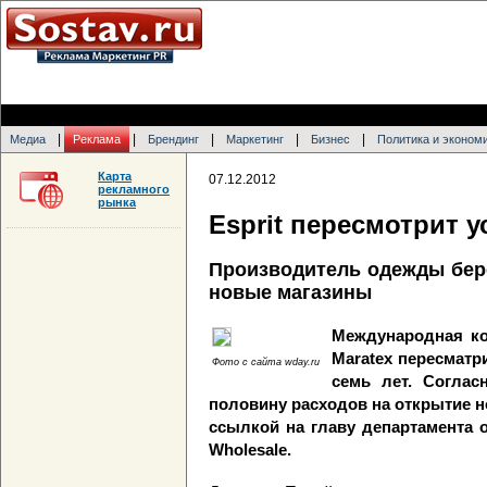
|
|
|
|
|
Медиа
Реклама
Брендинг
Маркетинг
Бизнес
Политика и эконом
Карта
07.12.2012
рекламного
рынка
Esprit пересмотрит
Производитель одежды бере
новые магазины
Международная ко
Maratex пересмат
Фото с сайта wday.ru
семь лет. Соглас
половину расходов на открытие 
ссылкой на главу департамента 
Wholesale.