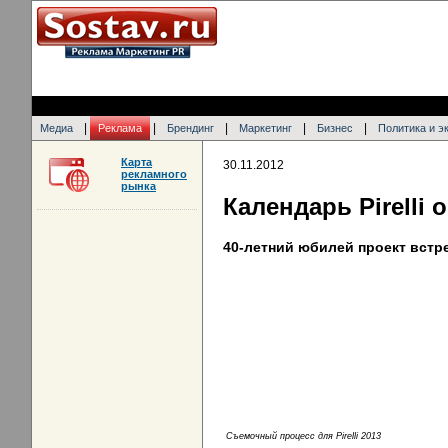
|
|
|
|
|
Медиа
Реклама
Брендинг
Маркетинг
Бизнес
Политика и э
Карта
30.11.2012
рекламного
рынка
Календарь Pirelli
40-летний юбилей проект встре
Cъемочный процесс для Pirelli 2013