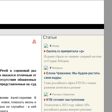
Статьи
Медиа
Gazeta.ru припрятала «g»
Издание убрало из «шапки» спорный логотип
от Студии Лебедева
Интервью
relli в сороковой раз
Елена Чувахина: Мы будем растить
 оказался отличным от
свои кадры
отсутствия обнаженных
Глава российского офиса FITCH о планах
, представленные на суд
развития агентства в регионе
Реклама и Маркетинг
оими travel-сериями. В
RTB готовит наступление
 новое, показать жизнь и
Технология к 2015 году займет 18%
на не случайно - в ней
российского рынка интернет-рекламы
оекта.