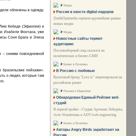
Медиа
дели облачены в одежду.
Россия в хвосте digital-лидеров
ZenithOptimedia оценила крупнейшие рынки
новых медиа
 Лию Кебеде (Эфиопия) и
ки Изабели Фонтана, уже
Медиа
рисы Соня Брага и Элиза
Новостные сайты теряют
аудиторию
Послевыборный спад сказался на
е – снимки повседневной
политических и бизнес-СМИ
Бизнес и Политика
е бразильские пейзажи».
В Россию с любовью
ыть о людях, которые там
Культовый бренд "Love is" лицензировали на
ро.
российском рынке
Реклама и Маркетинг
Обнародован Единый Рейтинг веб-
студий
В первой тройке - Студия Артемия Лебедева,
Actis Wunderman и ADV/web-engineering
Бизнес и Политика
Авторы Angry Birds заработают на
России