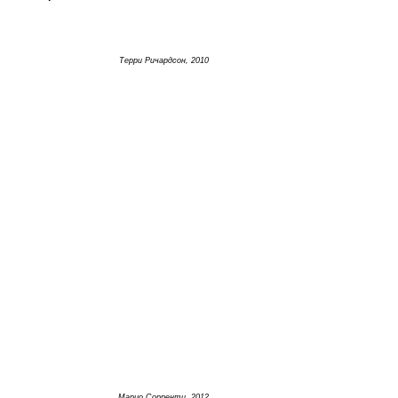
Терри Ричардсон, 2010
Марио Сорренти, 2012