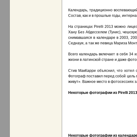
Календарь, традиционно воспевающий 
Состав, как и в прошлые годы, интерн
На страницах Pirelli 2013 можно лиц
Хану Без Абдесселем (Тунис), чешску
снимавшаяся в календаре в 2003, 200
Седнауи, а так же певица Мариза Монт
Всего календарь включает в себя 34 
жизни в латинской стране и даже фот
Стив МакКарри объяснил, что хотел 
Фотограф поставил перед собой цель п
живут». Важное место в фотосессиях 
Некоторые фотографии из Pirelli 201
Некоторые фотографии из календарей