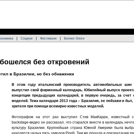
|
|
|
кономика
Социум
Фестивали
Бизнес-блоги
 обошелся без откровений
тил в Бразилии, но без обнаженки
В этом году итальянский производитель автомобильных шин Pi
выпустил свой фирменный календарь. Юбилейный выпуск проекта
концепции предыдущих календарей, в первую очередь, за счет 
моделей. Тема календаря 2013 года – Бразилия, ее пейзажи и быт
зрителя при помощи всемирно известных моделей.
Фотографом на этот раз выступил Стив МакКарри, известный св
backstage-видео он рассказал, что старался внести в календарь нечто
культуру Бразилии. Крупнейшая страна Южной Америки была выбра
находятся целых пять заводов Pirelli. Там же прошла и презентация пр