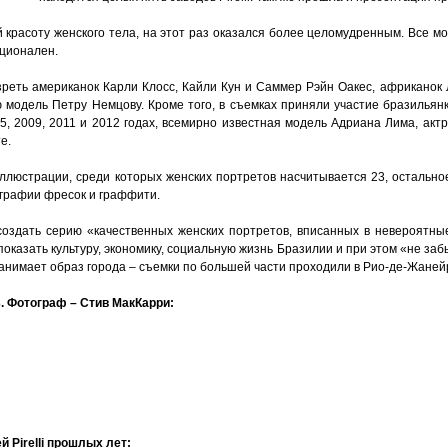
красоту женского тела, на этот раз оказался более целомудренным. Все мо
ационален.
езреть американок Карли Клосс, Кайли Кун и Саммер Рэйн Оакес, африканок
ю модель Петру Немцову. Кроме того, в съемках приняли участие бразильян
5, 2009, 2011 и 2012 годах, всемирно известная модель Адриана Лима, акт
е.
иллюстрации, среди которых женских портретов насчитывается 23, остально
ографии фресок и граффити.
создать серию «качественных женских портретов, вписанных в невероятны
оказать культуру, экономику, социальную жизнь Бразилии и при этом «не заб
занимает образ города – съемки по большей части проходили в Рио-де-Жаней
3. Фотограф – Стив МакКарри:
 Pirelli прошлых лет: