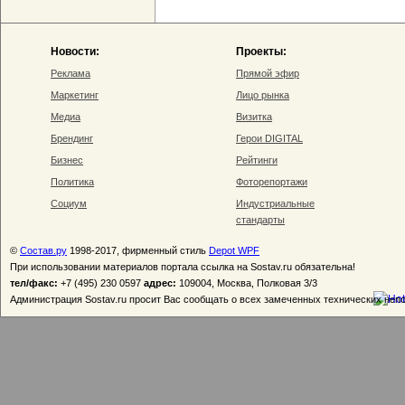
Новости:
Проекты:
Реклама
Прямой эфир
Маркетинг
Лицо рынка
Медиа
Визитка
Брендинг
Герои DIGITAL
Бизнес
Рейтинги
Политика
Фоторепортажи
Социум
Индустриальные
стандарты
©
Состав.ру
1998-2017, фирменный стиль
Depot WPF
При использовании материалов портала ссылка на Sostav.ru обязательна!
тел/факс:
+7 (495) 230 0597
адрес:
109004, Москва, Полковая 3/3
Администрация Sostav.ru просит Вас сообщать о всех замеченных технических неп