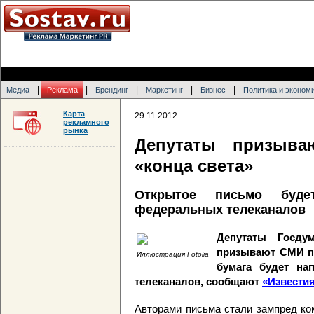
|
|
|
|
|
Медиа
Реклама
Брендинг
Маркетинг
Бизнес
Политика и эконом
Карта
29.11.2012
рекламного
рынка
Депутаты призыва
«конца света»
Открытое письмо будет
федеральных телеканалов
Депутаты Госду
призывают СМИ пр
Иллюстрация Fotolia
бумага будет на
телеканалов, сообщают
«Извести
Авторами письма стали зампред ко