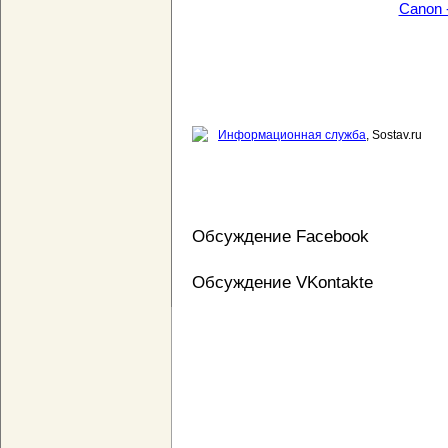
Canon 
Информационная служба
, Sostav.ru
Обсуждение Facebook
Обсуждение VKontakte