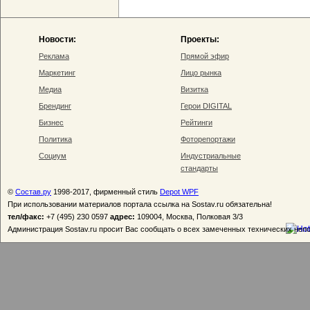
Новости:
Проекты:
Реклама
Прямой эфир
Маркетинг
Лицо рынка
Медиа
Визитка
Брендинг
Герои DIGITAL
Бизнес
Рейтинги
Политика
Фоторепортажи
Социум
Индустриальные
стандарты
©
Состав.ру
1998-2017, фирменный стиль
Depot WPF
При использовании материалов портала ссылка на Sostav.ru обязательна!
тел/факс:
+7 (495) 230 0597
адрес:
109004, Москва, Полковая 3/3
Администрация Sostav.ru просит Вас сообщать о всех замеченных технических неп