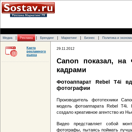
|
|
|
|
|
Медиа
Реклама
Брендинг
Маркетинг
Бизнес
Политика и эконом
Карта
29.11.2012
рекламного
рынка
Canon показал, на 
кадрами
Фотоаппарат Rebel T4i в
фотографии
Производитель фототехники Cano
модель фотоаппарата Rebel T4i.
создало креативное агентство из Нь
Видео представляет собой мон
фотографы, пытаясь поймать лучши