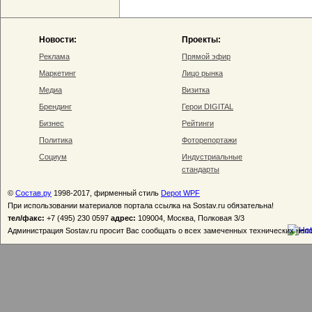
Новости:
Проекты:
Реклама
Прямой эфир
Маркетинг
Лицо рынка
Медиа
Визитка
Брендинг
Герои DIGITAL
Бизнес
Рейтинги
Политика
Фоторепортажи
Социум
Индустриальные
стандарты
©
Состав.ру
1998-2017, фирменный стиль
Depot WPF
При использовании материалов портала ссылка на Sostav.ru обязательна!
тел/факс:
+7 (495) 230 0597
адрес:
109004, Москва, Полковая 3/3
Администрация Sostav.ru просит Вас сообщать о всех замеченных технических неп