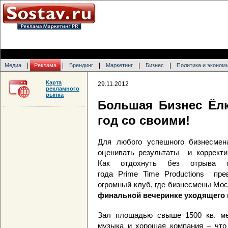
|
|
|
|
|
Медиа
Реклама
Брендинг
Маркетинг
Бизнес
Политика и эконом
Карта
29.11.2012
рекламного
рынка
Большая Бизнес Ёлк
год со своими!
Для любого успешного бизнесмена
оценивать результаты и корректи
Как отдохнуть без отрыва о
года Prime Time Productions прев
огромный клуб, где бизнесмены Мос
финальной вечеринке уходящего 
Зал площадью свыше 1500 кв. мет
музыка и хорошая компания – что