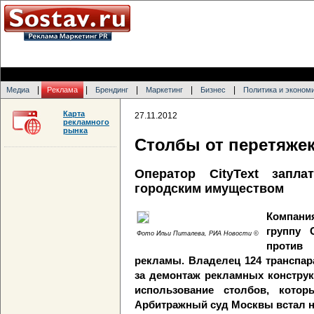
|
|
|
|
|
Медиа
Реклама
Брендинг
Маркетинг
Бизнес
Политика и эконом
Карта
27.11.2012
рекламного
рынка
Столбы от перетяжек
Оператор CityText запл
городским имуществом
Компани
группу 
Фото Ильи Питалева, РИА Новости ©
против
рекламы. Владелец 124 транспар
за демонтаж рекламных конструкц
использование столбов, кото
Арбитражный суд Москвы встал н