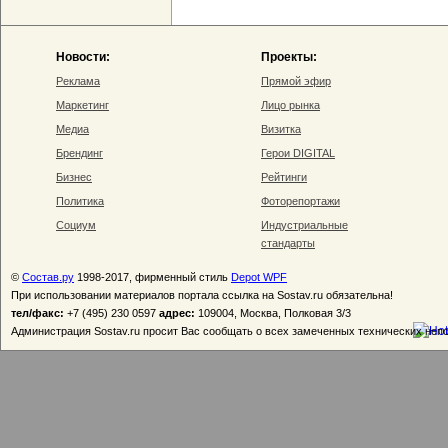
Новости:
Проекты:
Реклама
Прямой эфир
Маркетинг
Лицо рынка
Медиа
Визитка
Брендинг
Герои DIGITAL
Бизнес
Рейтинги
Политика
Фоторепортажи
Социум
Индустриальные
стандарты
©
Состав.ру
1998-2017, фирменный стиль
Depot WPF
При использовании материалов портала ссылка на Sostav.ru обязательна!
тел/факс:
+7 (495) 230 0597
адрес:
109004, Москва, Полковая 3/3
Администрация Sostav.ru просит Вас сообщать о всех замеченных технических неп