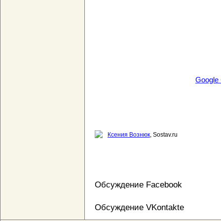
Google
Ксения Вознюк
, Sostav.ru
Обсуждение Facebook
Обсуждение VKontakte