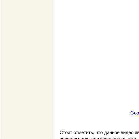
Goo
Cтоит отметить, что данное видео 
прошлом году для западного рынка.