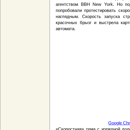
агентством BBH New York. Но по
попробовали протестировать скор
наглядным. Скорость запуска ст
красочных брызг и выстрела карт
автомата.
Google Chr
«Скоростная» тема с изрядной дол