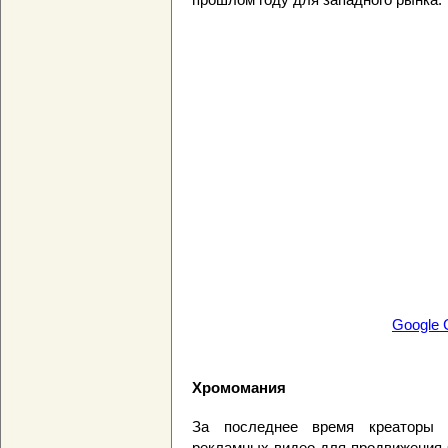
Google 
Хромомания
За последнее время креаторы 
рекламных видео для продвижения 