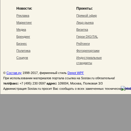
Новости:
Проекты:
Реклама
Прямой эфир
Маркетинг
Лицо рынка
Медиа
Визитка
Брендинг
Герои DIGITAL
Бизнес
Рейтинги
Политика
Фоторепортажи
Социум
Индустриальные
стандарты
©
Состав.ру
1998-2017, фирменный стиль
Depot WPF
При использовании материалов портала ссылка на Sostav.ru обязательна!
тел/факс:
+7 (495) 230 0597
адрес:
109004, Москва, Полковая 3/3
Администрация Sostav.ru просит Вас сообщать о всех замеченных технических неп