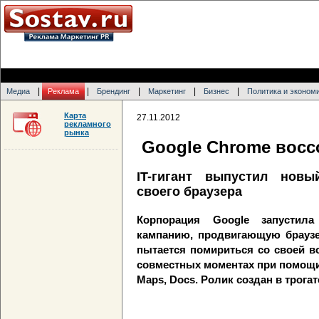
|
|
|
|
|
Медиа
Реклама
Брендинг
Маркетинг
Бизнес
Политика и эконом
Карта
27.11.2012
рекламного
рынка
Google Chrome восс
IT-гигант выпустил нов
своего браузера
Корпорация Google запустил
кампанию, продвигающую браузе
пытается помириться со своей в
совместных моментах при помощи о
Maps, Docs. Ролик создан в трога