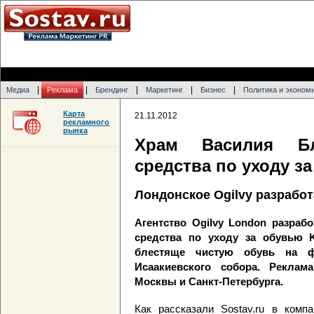
|
|
|
|
|
Медиа
Реклама
Брендинг
Маркетинг
Бизнес
Политика и эконом
Карта
21.11.2012
рекламного
рынка
Храм Василия Бл
средства по уходу з
Лондонское Ogilvy разрабо
Агентство Ogilvy London разра
средства по уходу за обувью K
блестяще чистую обувь на ф
Исаакиевского собора. Рекла
Москвы и Санкт-Петербурга.
Как рассказали Sostav.ru в комп