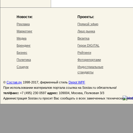
Новости:
Проекты:
Реклама
Прямой эфир
Маркетинг
Лицо рынка
Медиа
Визитка
Брендинг
Герои DIGITAL
Бизнес
Рейтинги
Политика
Фоторепортажи
Социум
Индустриальные
стандарты
©
Состав.ру
1998-2017, фирменный стиль
Depot WPF
При использовании материалов портала ссылка на Sostav.ru обязательна!
тел/факс:
+7 (495) 230 0597
адрес:
109004, Москва, Полковая 3/3
Администрация Sostav.ru просит Вас сообщать о всех замеченных технических неп