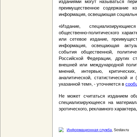
изданиями могут называться пер
преимущественное содержание ко
информация, освещающая социальны
«Издание, специализирующие
общественно-политического характ
или сетевое издание, преимущест
информация, освещающая актуа
события общественной, политиче
Российской Федерации, других с
внешней или международной полити
мнений, интервью, критических
аналитической, статистической и 
указанной тем», - уточняется в
сооб
Не может считаться изданием общ
специализирующееся на материалах
эротического, рекламного характера
Информационная служба
, Sostav.ru