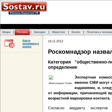
|
|
|
|
|
Медиа
Реклама
Брендинг
Маркетинг
Бизнес
Политика и эконом
Карта
16.11.2012
рекламного
рынка
Роскомнадзор назва
Категория "общественно-п
определение
Экспертная комис
именно СМИ могут 
Иллюстрация Fotolia
изданиями, и, сле
от информации, причиняющей вр
возрастной маркировки контента.
Согласно вердикту экспертов в