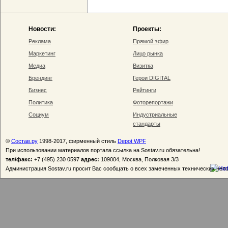
Новости:
Проекты:
Реклама
Прямой эфир
Маркетинг
Лицо рынка
Медиа
Визитка
Брендинг
Герои DIGITAL
Бизнес
Рейтинги
Политика
Фоторепортажи
Социум
Индустриальные
стандарты
©
Состав.ру
1998-2017, фирменный стиль
Depot WPF
При использовании материалов портала ссылка на Sostav.ru обязательна!
тел/факс:
+7 (495) 230 0597
адрес:
109004, Москва, Полковая 3/3
Администрация Sostav.ru просит Вас сообщать о всех замеченных технических неп