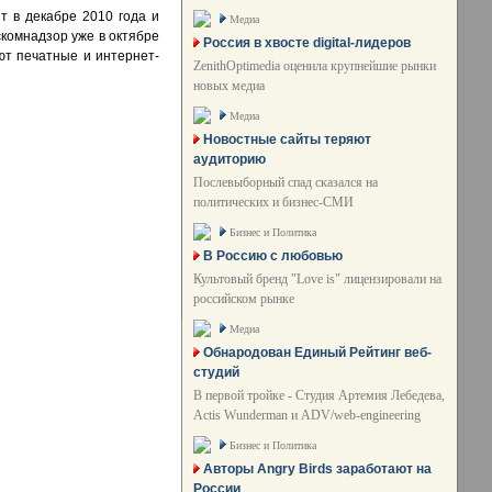
 в декабре 2010 года и
Медиа
оскомнадзор уже в октябре
Россия в хвосте digital-лидеров
ют печатные и интернет-
ZenithOptimedia оценила крупнейшие рынки
новых медиа
Медиа
Новостные сайты теряют
аудиторию
Послевыборный спад сказался на
политических и бизнес-СМИ
Бизнес и Политика
В Россию с любовью
Культовый бренд "Love is" лицензировали на
российском рынке
Медиа
Обнародован Единый Рейтинг веб-
студий
В первой тройке - Студия Артемия Лебедева,
Actis Wunderman и ADV/web-engineering
Бизнес и Политика
Авторы Angry Birds заработают на
России