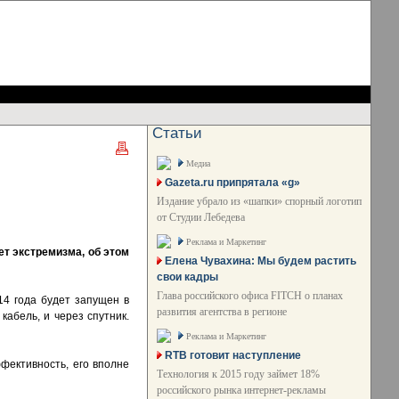
Статьи
Медиа
Gazeta.ru припрятала «g»
Издание убрало из «шапки» спорный логотип
от Студии Лебедева
Реклама и Маркетинг
т экстремизма, об этом
Елена Чувахина: Мы будем растить
свои кадры
Глава российского офиса FITCH о планах
14 года будет запущен в
развития агентства в регионе
кабель, и через спутник.
Реклама и Маркетинг
RTB готовит наступление
фективность, его вполне
Технология к 2015 году займет 18%
российского рынка интернет-рекламы