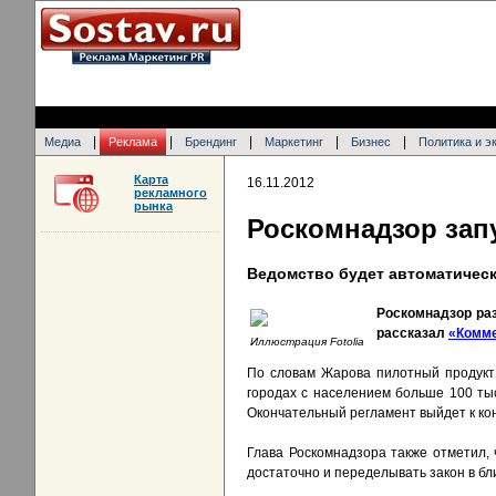
|
|
|
|
|
Медиа
Реклама
Брендинг
Маркетинг
Бизнес
Политика и э
Карта
16.11.2012
рекламного
рынка
Роскомнадзор зап
Ведомство будет автоматическ
Роскомнадзор раз
рассказал
«Комм
Иллюстрация Fotolia
По словам Жарова пилотный продукт 
городах с населением больше 100 тыся
Окончательный регламент выйдет к кон
Глава Роскомнадзора также отметил, 
достаточно и переделывать закон в б