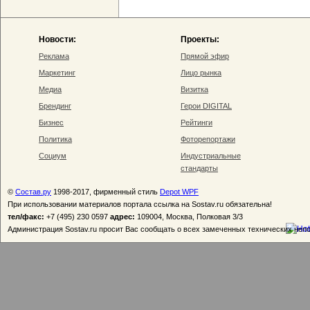
Новости:
Проекты:
Реклама
Прямой эфир
Маркетинг
Лицо рынка
Медиа
Визитка
Брендинг
Герои DIGITAL
Бизнес
Рейтинги
Политика
Фоторепортажи
Социум
Индустриальные
стандарты
©
Состав.ру
1998-2017, фирменный стиль
Depot WPF
При использовании материалов портала ссылка на Sostav.ru обязательна!
тел/факс:
+7 (495) 230 0597
адрес:
109004, Москва, Полковая 3/3
Администрация Sostav.ru просит Вас сообщать о всех замеченных технических неп