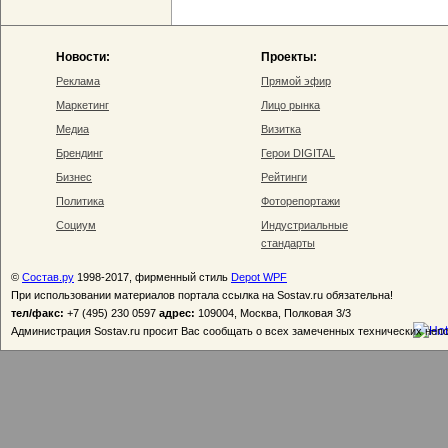
Новости:
Проекты:
Реклама
Прямой эфир
Маркетинг
Лицо рынка
Медиа
Визитка
Брендинг
Герои DIGITAL
Бизнес
Рейтинги
Политика
Фоторепортажи
Социум
Индустриальные
стандарты
©
Состав.ру
1998-2017, фирменный стиль
Depot WPF
При использовании материалов портала ссылка на Sostav.ru обязательна!
тел/факс:
+7 (495) 230 0597
адрес:
109004, Москва, Полковая 3/3
Администрация Sostav.ru просит Вас сообщать о всех замеченных технических неп