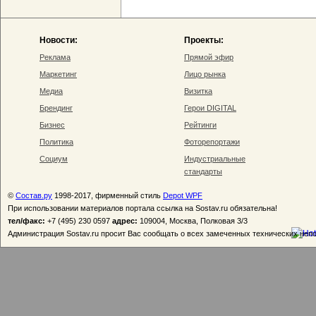
Новости:
Проекты:
Реклама
Прямой эфир
Маркетинг
Лицо рынка
Медиа
Визитка
Брендинг
Герои DIGITAL
Бизнес
Рейтинги
Политика
Фоторепортажи
Социум
Индустриальные
стандарты
©
Состав.ру
1998-2017, фирменный стиль
Depot WPF
При использовании материалов портала ссылка на Sostav.ru обязательна!
тел/факс:
+7 (495) 230 0597
адрес:
109004, Москва, Полковая 3/3
Администрация Sostav.ru просит Вас сообщать о всех замеченных технических неп