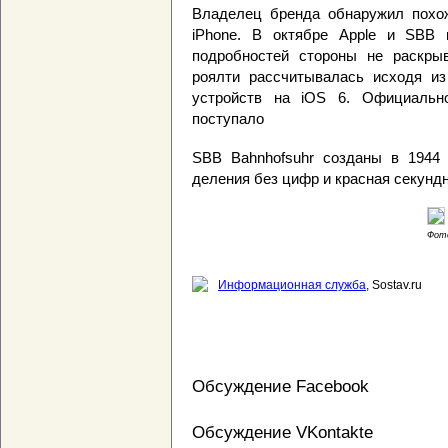
Владелец бренда обнаружил похож
iPhone. В октябре Apple и SBB
подробностей стороны не раскр
роялти рассчитывалась исходя из
устройств на iOS 6. Официальн
поступало
SBB Bahnhofsuhr созданы в 1944 
деления без цифр и красная секундн
Фото
Информационная служба
, Sostav.ru
Обсуждение Facebook
Обсуждение VKontakte