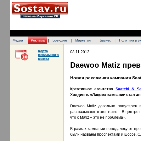
|
|
|
|
|
Медиа
Реклама
Брендинг
Маркетинг
Бизнес
Политика и э
Карта
08.11.2012
рекламного
рынка
Daewoo Matiz пре
Новая рекламная кампания Saat
Креативное агентство
Saatchi & Sa
Холдинг». «Лицом» кампании стал ав
Daewoo Matiz довольно популярен в
рассказывают в агентстве. - В центре
что с Matiz – это не проблема».
В рамках кампании неподалеку от про
были названы проспектами и шоссе. Сл