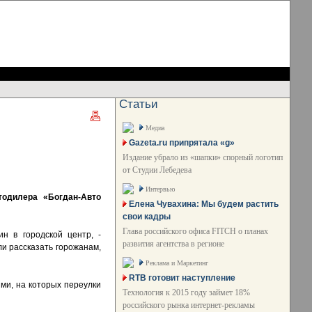
Статьи
Медиа
Gazeta.ru припрятала «g»
Издание убрало из «шапки» спорный логотип
от Студии Лебедева
Интервью
одилера «Богдан-Авто
Елена Чувахина: Мы будем растить
свои кадры
Глава российского офиса FITCH о планах
н в городской центр, -
развития агентства в регионе
ли рассказать горожанам,
Реклама и Маркетинг
RTB готовит наступление
ми, на которых переулки
Технология к 2015 году займет 18%
российского рынка интернет-рекламы