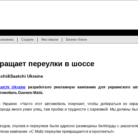
|
|
|
кономика
Социум
Фестивали
Бизнес-блоги
вращает переулки в шоссе
chi&Saatchi Ukraine
atchi Ukraine
разработало рекламную кампанию для украинского авт
томобиль Daewoo Matiz.
 Украине. «Часто этот автомобиль покупают, чтобы добираться из окраи
 города много узких улиц, там пробки и трудности с парковкой. Мы должны бы
ездов, спусков и переулков были адресно размещены билборды с указателя
оган кампании: «С Matiz переулки превращаются в проспекты!».