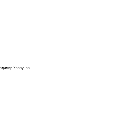
а
ладимир Храпунов