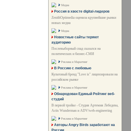
Медиа
Россия в хвосте digital-лидеров
ZenithOptimedia оценила крупнейшие рынки
новых медиа
Медиа
Новостные сайты теряют
аудиторию
Послевыборный спад сказался на
политических и бизнес-СМИ
Реклама и Маркетинг
В Россию с любовью
Культовый бренд "Love is" лицензировали на
российском рынке
Реклама и Маркетинг
Обнародован Единый Рейтинг веб-
студий
В первой тройке - Студия Артемия Лебедева,
Actis Wunderman и ADV/web-engineering
Реклама и Маркетинг
Авторы Angry Birds заработают на
России