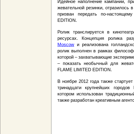
Идейное наполнение кампании, при
жевательной резинки, отразилось в
призван передать по-настоящем
EDITION.
Ролик транслируется в кинотеат
ресурсах. Концепция ролика ра
Moscow
и реализована голландско
ролик выполнен в рамках философс
которой – захватывающие эксперим
– показать необычный для жеват
FLAME LIMITED EDITION.
В ноябре 2012 года также стартуе
тринадцати крупнейших городов 
котором использован традиционны
также разработан креативным аген