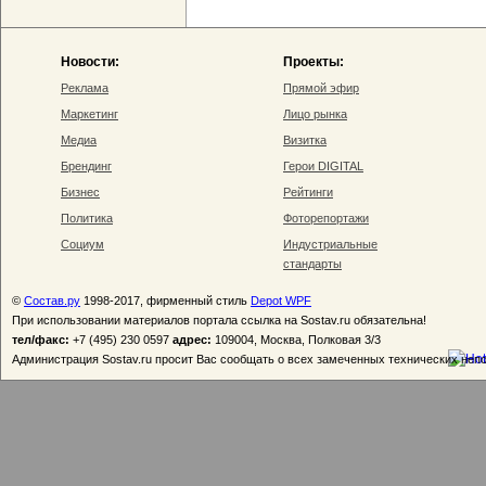
Новости:
Проекты:
Реклама
Прямой эфир
Маркетинг
Лицо рынка
Медиа
Визитка
Брендинг
Герои DIGITAL
Бизнес
Рейтинги
Политика
Фоторепортажи
Социум
Индустриальные
стандарты
©
Состав.ру
1998-2017, фирменный стиль
Depot WPF
При использовании материалов портала ссылка на Sostav.ru обязательна!
тел/факс:
+7 (495) 230 0597
адрес:
109004, Москва, Полковая 3/3
Администрация Sostav.ru просит Вас сообщать о всех замеченных технических неп