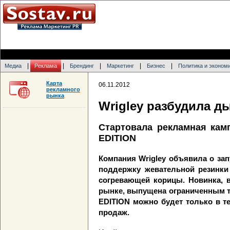
|
|
|
|
|
Медиа
Реклама
Брендинг
Маркетинг
Бизнес
Политика и эконом
Карта
06.11.2012
рекламного
рынка
Wrigley разбудила д
Стартовала рекламная кам
EDITION
Компания Wrigley объявила о за
поддержку жевательной резинки
согревающей корицы. Новинка, 
рынке, выпущена ограниченным т
EDITION можно будет только в т
продаж.