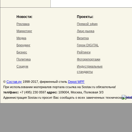
Новости:
Проекты:
Реклама
Прямой эфир
Маркетинг
Лицо рынка
Медиа
Визитка
Брендинг
Герои DIGITAL
Бизнес
Рейтинги
Политика
Фоторепортажи
Социум
Индустриальные
стандарты
©
Состав.ру
1998-2017, фирменный стиль
Depot WPF
При использовании материалов портала ссылка на Sostav.ru обязательна!
тел/факс:
+7 (495) 230 0597
адрес:
109004, Москва, Полковая 3/3
Администрация Sostav.ru просит Вас сообщать о всех замеченных технических неп