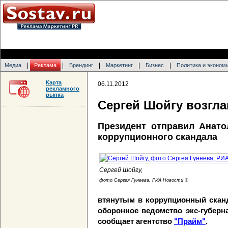
|
|
|
|
|
Медиа
Реклама
Брендинг
Маркетинг
Бизнес
Политика и эконом
Карта
06.11.2012
рекламного
рынка
Сергей Шойгу возгл
Президент отправил Анато
коррупционного скандала
Сергей Шойгу,
фото Сергея Гунеева, РИА Новости ©
втянутым в коррупционный сканд
оборонное ведомство экс-губерн
сообщает агентство
"Прайм"
.