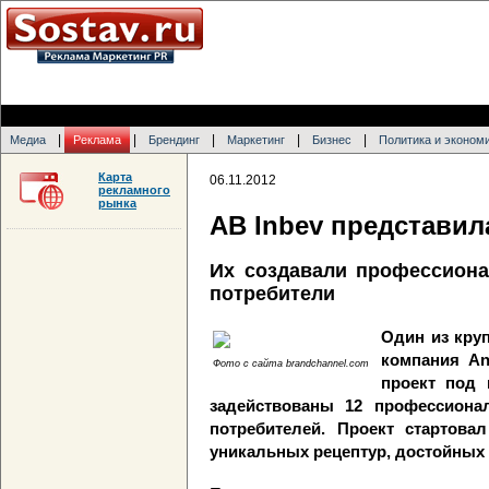
|
|
|
|
|
Медиа
Реклама
Брендинг
Маркетинг
Бизнес
Политика и эконом
Карта
06.11.2012
рекламного
рынка
AB Inbev представил
Их создавали профессиона
потребители
Один из кру
компания An
Фото с сайта brandchannel.com
проект под 
задействованы 12 профессиона
потребителей. Проект стартова
уникальных рецептур, достойных 