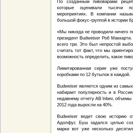
По созданным пивоварами рецеп
которые оценивали тысячи по
мероприятиях. В компании назы
большой фокус-группой в истории б
«Мы никогда не проводили ничего п
президент Budweiser Роб Маккарти
всего три. Это был непростой выб
считать тот факт, что мы ориентир
возможность определить, какое пиво
Лимитированная серия уже пост
коробками по 12 бутылок в каждой.
Budweiser является одним из самы
набирает популярность и в России
недавнему отчету AB Inbev, объемы
2012 года выросли на 40%.
Budweiser ведет свою историю от
Адолфус Буш задался целью созд
марки вот уже несколько десятил