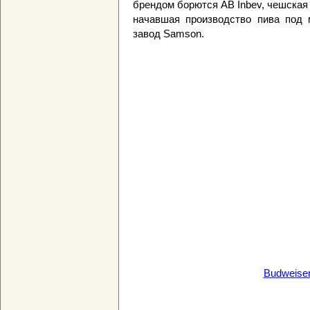
брендом борются AB Inbev, чешская 
начавшая производство пива под м
завод Samson.
Budweiser