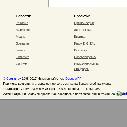
Новости:
Проекты:
Реклама
Прямой эфир
Маркетинг
Лицо рынка
Медиа
Визитка
Брендинг
Герои DIGITAL
Бизнес
Рейтинги
Политика
Фоторепортажи
Социум
Индустриальные
стандарты
©
Состав.ру
1998-2017, фирменный стиль
Depot WPF
При использовании материалов портала ссылка на Sostav.ru обязательна!
тел/факс:
+7 (495) 230 0597
адрес:
109004, Москва, Полковая 3/3
Администрация Sostav.ru просит Вас сообщать о всех замеченных технических неп