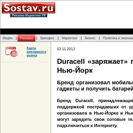
|
|
|
|
|
Медиа
Реклама
Брендинг
Маркетинг
Бизнес
Политика и эконом
Карта
02.11.2012
рекламного
рынка
Duracell «заряжает»
Нью-Йорк
Бренд организовал мобиль
гаджеты и получить батаре
Бренд Duracell, принадлежащи
поддержкой пострадавших от ур
организовала в Нью-Йорке и Нь
могут зарядить свои сотовые те
подключиться к Интернету.