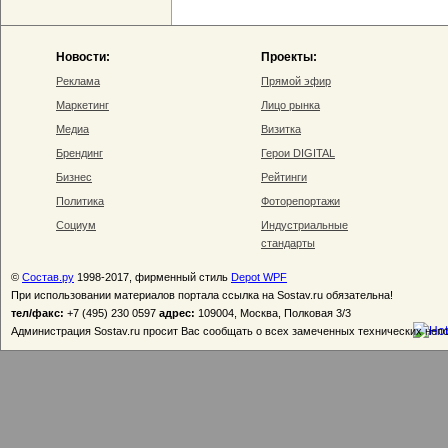
Новости:
Проекты:
Реклама
Прямой эфир
Маркетинг
Лицо рынка
Медиа
Визитка
Брендинг
Герои DIGITAL
Бизнес
Рейтинги
Политика
Фоторепортажи
Социум
Индустриальные
стандарты
©
Состав.ру
1998-2017, фирменный стиль
Depot WPF
При использовании материалов портала ссылка на Sostav.ru обязательна!
тел/факс:
+7 (495) 230 0597
адрес:
109004, Москва, Полковая 3/3
Администрация Sostav.ru просит Вас сообщать о всех замеченных технических неп