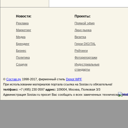
Новости:
Проекты:
Реклама
Прямой эфир
Маркетинг
Лицо рынка
Медиа
Визитка
Брендинг
Герои DIGITAL
Бизнес
Рейтинги
Политика
Фоторепортажи
Социум
Индустриальные
стандарты
©
Состав.ру
1998-2017, фирменный стиль
Depot WPF
При использовании материалов портала ссылка на Sostav.ru обязательна!
тел/факс:
+7 (495) 230 0597
адрес:
109004, Москва, Полковая 3/3
Администрация Sostav.ru просит Вас сообщать о всех замеченных технических неп