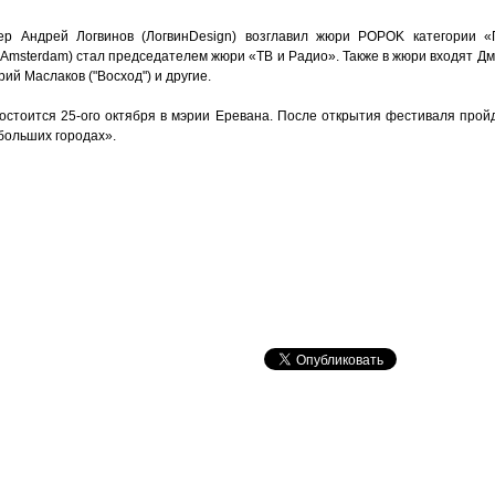
ер Андрей Логвинов (ЛогвинDesign) возглавил жюри POPOK категории «
Amsterdam) стал председателем жюри «ТВ и Радио». Также в жюри входят Д
ий Маслаков ("Восход") и другие.
стоится 25-ого октября в мэрии Еревана. После открытия фестиваля пройд
больших городах».