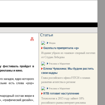
Статьи
Медиа
Gazeta.ru припрятала «g»
Издание убрало из «шапки» спорный логотип
от Студии Лебедева
Реклама и Маркетинг
у фестиваль пройдет в
Елена Чувахина: Мы будем растить
 рекламы и кино.
свои кадры
Глава российского офиса FITCH о планах
о загадок, ядро которого
развития агентства в регионе
языке есть слова «pop»
Реклама и Маркетинг
RTB готовит наступление
ународный состав жюри в
Технология к 2015 году займет 18%
, «графический дизайн»,
российского рынка интернет-рекламы