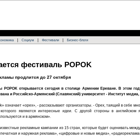
|
|
|
кономика
Социум
Фестивали
Бизнес-блоги
ается фестиваль POPOK
ламы продлится до 27 октября
 POPOK открывается сегодня в столице Армении Ереване. В этом год
евана и Российско-Армянский (Славянский) университет - Институт медиа,
» означает «орех», - рассказывают организаторы. - Орех, таящий в себе мног
 которого являются интересные идеи. С другой стороны в английском 
спользуются и в армянском».
 известные рекламные кампании из 15 стран, которые будет оценивать межд
«печатная и наружная реклама», «цифровые и новые медиа», «радиореклама»