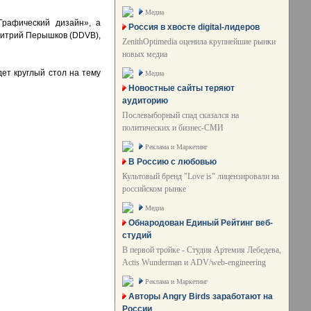
Медиа
Графический дизайн», а
Россия в хвосте digital-лидеров
митрий Перышков (DDVB),
ZenithOptimedia оценила крупнейшие рынки
новых медиа
ет круглый стол на тему
Медиа
Новостные сайты теряют
аудиторию
Послевыборный спад сказался на
политических и бизнес-СМИ
Реклама и Маркетинг
В Россию с любовью
Культовый бренд "Love is" лицензировали на
российском рынке
Медиа
Обнародован Единый Рейтинг веб-
студий
В первой тройке - Студия Артемия Лебедева,
Actis Wunderman и ADV/web-engineering
Реклама и Маркетинг
Авторы Angry Birds заработают на
России