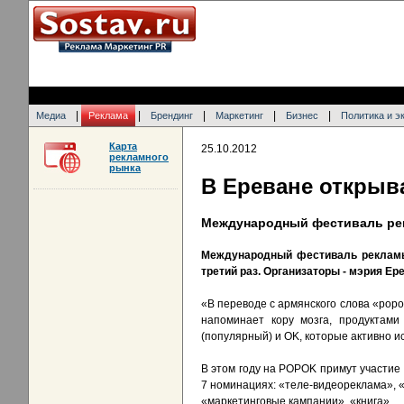
|
|
|
|
|
Медиа
Реклама
Брендинг
Маркетинг
Бизнес
Политика и э
Карта
25.10.2012
рекламного
рынка
В Ереване открыв
Международный фестиваль рек
Международный фестиваль рекламы
третий раз. Организаторы - мэрия Ер
«В переводе с армянского слова «popok
напоминает кору мозга, продуктами
(популярный) и OK, которые активно и
В этом году на POPOK примут участие
7 номинациях: «теле-видеореклама», 
«маркетинговые кампании», «книга».