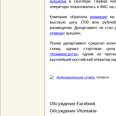
аукциона
в сентябре. Первая поп
операторы пожаловались в ФАС на о
Компании обратили
внимание
на к
высокую цену (700 млн рублей)
размещения. Департамент не стал 
отменил
аукцион.
Позже департамент сократил колич
схему, однако стартовая цен
«Коммерсанта»
, одним из прете
крупнейший российский оператор на
Информационная служба
, Sostav.ru
Обсуждение Facebook
Обсуждение VKontakte