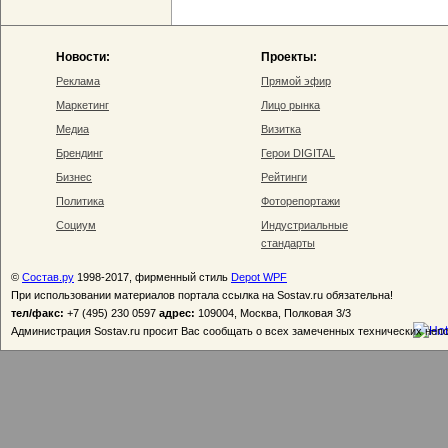
Новости:
Проекты:
Реклама
Прямой эфир
Маркетинг
Лицо рынка
Медиа
Визитка
Брендинг
Герои DIGITAL
Бизнес
Рейтинги
Политика
Фоторепортажи
Социум
Индустриальные
стандарты
©
Состав.ру
1998-2017, фирменный стиль
Depot WPF
При использовании материалов портала ссылка на Sostav.ru обязательна!
тел/факс:
+7 (495) 230 0597
адрес:
109004, Москва, Полковая 3/3
Администрация Sostav.ru просит Вас сообщать о всех замеченных технических неп