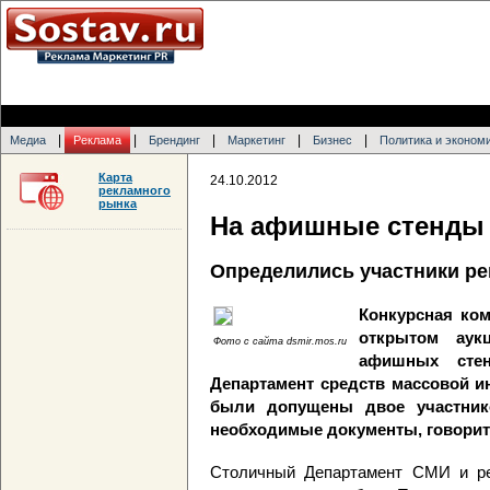
|
|
|
|
|
Медиа
Реклама
Брендинг
Маркетинг
Бизнес
Политика и эконом
Карта
24.10.2012
рекламного
рынка
На афишные стенды 
Определились участники ре
Конкурсная ко
открытом аук
Фото с сайта dsmir.mos.ru
афишных стен
Департамент средств массовой и
были допущены двое участнико
необходимые документы, говорит
Столичный Департамент СМИ и ре