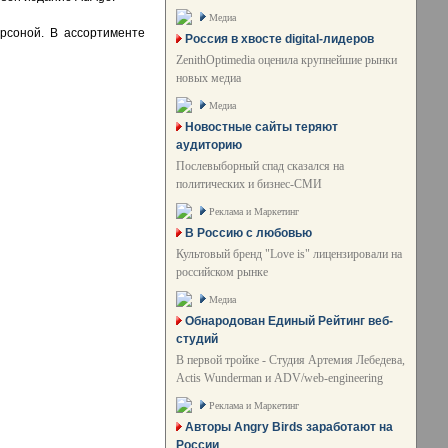
Медиа
рсоной. В ассортименте
Россия в хвосте digital-лидеров
ZenithOptimedia оценила крупнейшие рынки
новых медиа
Медиа
Новостные сайты теряют
аудиторию
Послевыборный спад сказался на
политических и бизнес-СМИ
Реклама и Маркетинг
В Россию с любовью
Культовый бренд "Love is" лицензировали на
российском рынке
Медиа
Обнародован Единый Рейтинг веб-
студий
В первой тройке - Студия Артемия Лебедева,
Actis Wunderman и ADV/web-engineering
Реклама и Маркетинг
Авторы Angry Birds заработают на
России