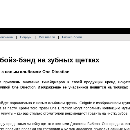
|
|
|
кономика
Социум
Фестивали
Бизнес-блоги
 бойз-бэнд на зубных щетках
с новым альбомом One Direction
и привлечь внимание тинейджеров к своей продукции бренд Colgat
руппой One Direction. Изображение ее участников появится на тюбиках
ыйдут параллельно с новым альбомом группы. Colgate c изображением груп
 за пасту. Кроме того, треки One Direction могут пополнить коллекцию му
2 минуты – как раз столько стоматологи рекомендуют тратить на чистку зубов.
году представил линейку щеток с песнями Джастина Бибера. Они продавалис
уска продукта продажи его составили 4,62 млн долларов, приводит данные Nie