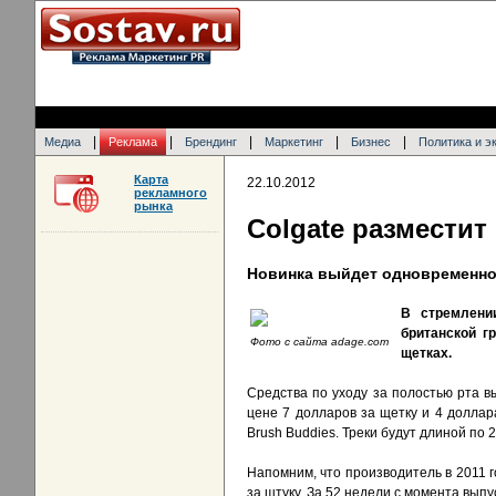
|
|
|
|
|
Медиа
Реклама
Брендинг
Маркетинг
Бизнес
Политика и э
Карта
22.10.2012
рекламного
рынка
Colgate разместит
Новинка выйдет одновременно 
В стремлени
британской г
Фото с сайта adage.com
щетках.
Средства по уходу за полостью рта в
цене 7 долларов за щетку и 4 доллара
Brush Buddies. Треки будут длиной по 
Напомним, что производитель в 2011 
за штуку. За 52 недели с момента вып