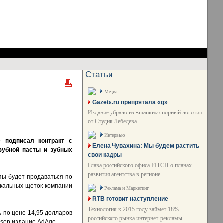
Статьи
Медиа
Gazeta.ru припрятала «g»
Издание убрало из «шапки» спорный логотип
от Студии Лебедева
Интервью
e подписал контракт с
Елена Чувахина: Мы будем растить
 зубной пасты и зубных
свои кадры
Глава российского офиса FITCH о планах
развития агентства в регионе
пы будет продаваться по
зыкальных щеток компании
Реклама и Маркетинг
RTB готовит наступление
Технология к 2015 году займет 18%
ь по цене 14,95 долларов
российского рынка интернет-рекламы
lsen издание AdAge.