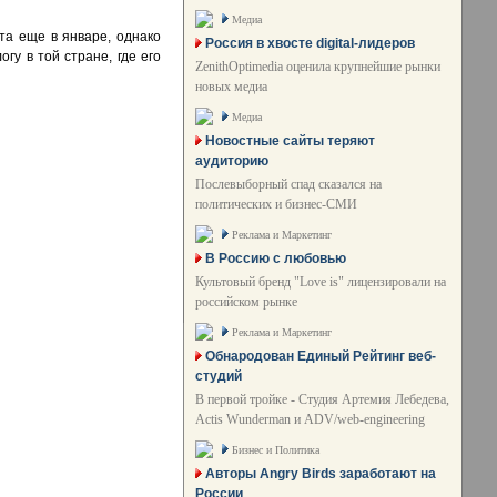
Медиа
нта еще в январе, однако
Россия в хвосте digital-лидеров
гу в той стране, где его
ZenithOptimedia оценила крупнейшие рынки
новых медиа
Медиа
Новостные сайты теряют
аудиторию
Послевыборный спад сказался на
политических и бизнес-СМИ
Реклама и Маркетинг
В Россию с любовью
Культовый бренд "Love is" лицензировали на
российском рынке
Реклама и Маркетинг
Обнародован Единый Рейтинг веб-
студий
В первой тройке - Студия Артемия Лебедева,
Actis Wunderman и ADV/web-engineering
Бизнес и Политика
Авторы Angry Birds заработают на
России