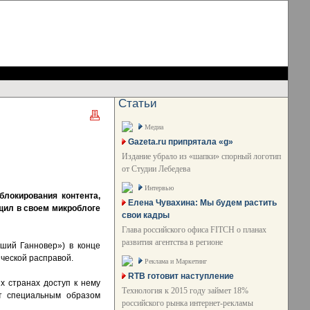
Статьи
Медиа
Gazeta.ru припрятала «g»
Издание убрало из «шапки» спорный логотип
от Студии Лебедева
Интервью
блокирования контента,
Елена Чувахина: Мы будем растить
бщил в своем микроблоге
свои кадры
Глава российского офиса FITCH о планах
развития агентства в регионе
чший Ганновер») в конце
ческой расправой.
Реклама и Маркетинг
RTB готовит наступление
х странах доступ к нему
Технология к 2015 году займет 18%
ут специальным образом
российского рынка интернет-рекламы