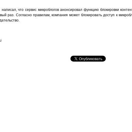
ей написал, что сервис микроблогов анонсировал функцию блокировки конте
вый раз. Согласно правилам, компания может блокировать доступ к микробло
дательство.
u