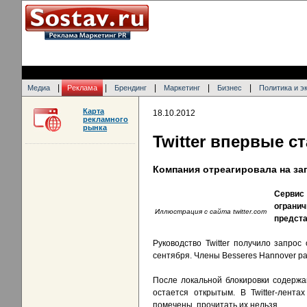
|
|
|
|
|
Медиа
Реклама
Брендинг
Маркетинг
Бизнес
Политика и э
Карта
18.10.2012
рекламного
рынка
Twitter впервые с
Компания отреагировала на за
Сервис 
огранич
Иллюстрация с сайта twitter.com
предста
Руководство Twitter получило запрос
сентября. Члены Besseres Hannover р
После локальной блокировки содержа
остается открытым. В Twitter-лент
помечены, прочитать их нельзя.