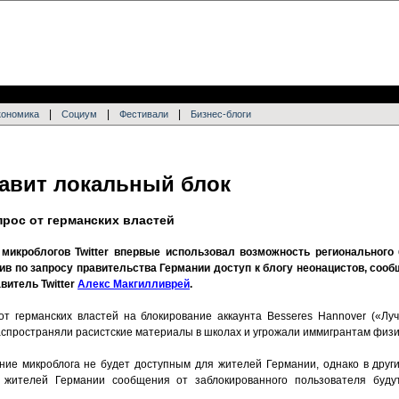
|
|
|
кономика
Социум
Фестивали
Бизнес-блоги
тавит локальный блок
прос от германских властей
микроблогов Twitter впервые использовал возможность регионального 
ив по запросу правительства Германии доступ к блогу неонацистов, соо
витель Twitter
Алекс Макгилливрей
.
 от германских властей на блокирование аккаунта Besseres Hannover («Лу
аспространяли расистские материалы в школах и угрожали иммигрантам физи
ние микроблога не будет доступным для жителей Германии, однако в други
ах жителей Германии сообщения от заблокированного пользователя буд