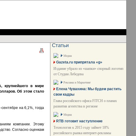
Статьи
Медиа
Gazeta.ru припрятала «g»
Издание убрало из «шапки» спорный логотип
от Студии Лебедева
Реклама и Маркетинг
, крупнейшего в мире
Елена Чувахина: Мы будем растить
долларов. Об этом стало
свои кадры
Глава российского офиса FITCH о планах
развития агентства в регионе
-сентябре на 6,1%, тогда
Медиа
RTB готовит наступление
даниям компании. Этому
Технология к 2015 году займет 18%
дство. Согласно оценкам
российского рынка интернет-рекламы