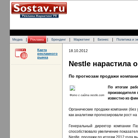
|
|
|
|
|
Медиа
Реклама
Брендинг
Маркетинг
Бизнес
Политика и э
Карта
18.10.2012
рекламного
рынка
Nestle нарастила
По прогнозам продажи компани
По итогам раб
производителя 
Фото с сайта nestle.com
известно из фи
Органические продажи компании (без у
как аналитики прогнозировали рост на
Генеральный директор компании Пау
способствовало увеличение показател
Nestle, продажи по итогам 2012 года в