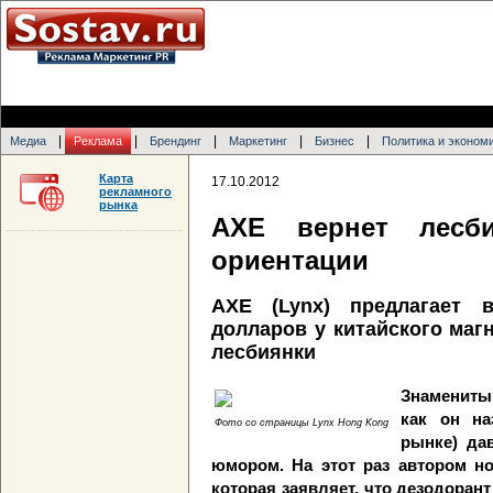
|
|
|
|
|
Медиа
Реклама
Брендинг
Маркетинг
Бизнес
Политика и эконом
Карта
17.10.2012
рекламного
рынка
AXE вернет лесби
ориентации
AXE (Lynx) предлагает 
долларов у китайского магн
лесбиянки
Знаменитый
как он на
Фото со страницы Lynx Hong Kong
рынке) да
юмором. На этот раз автором но
которая заявляет, что дезодоран