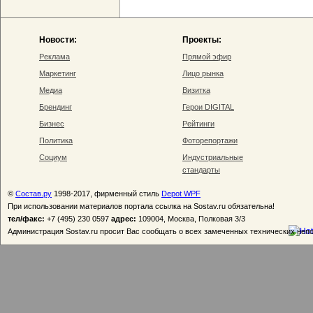
Новости:
Проекты:
Реклама
Прямой эфир
Маркетинг
Лицо рынка
Медиа
Визитка
Брендинг
Герои DIGITAL
Бизнес
Рейтинги
Политика
Фоторепортажи
Социум
Индустриальные
стандарты
©
Состав.ру
1998-2017, фирменный стиль
Depot WPF
При использовании материалов портала ссылка на Sostav.ru обязательна!
тел/факс:
+7 (495) 230 0597
адрес:
109004, Москва, Полковая 3/3
Администрация Sostav.ru просит Вас сообщать о всех замеченных технических неп