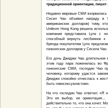
традиционной ориентации, пишет 
Недавно мировые СМИ взорвались н
Сесил Чао объявил награду в 5
американских долларов) тому, кто
Unilever Hong Kong решила использ
компания представила Lynx с но
способный вернуть лесбиянок к 
бренда покупателям Lynx предлагае
гонконгских долларов у Сесила Чао.
Его дочь Джиджи Чао длительное в
этом году пара поженилась во Фр
гонконгские СМИ, господин Чао п
человеку, которому удастся завое
Джиджи спокойно отнеслась к жесту
быть гомосексуалистом».
На что господин Чао ответил: «Я н
Это ее выбор, ее ориентация… 
действительно то, что она хочет. Мо