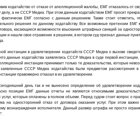
вив ходатайство от отказе от апелляционной жалобы, ЕМГ отказалось от св
 делу, а не СССР Медиа. При этом данным ходатайством ЕМГ просит прекрат
у фактически ЕМГ согласно с данным решением. Также стоит отметить, ч
ельного решения по данному ходатайству. Все возможные претензии ЕМГ 
оговора, касающиеся возможности взыскания штрафных санкций за односторо
ии и нашли свое отражение в решении, в котором суд признал данные пунк
да.
нной инстанции в удовлетворении ходатайств СССР Медиа о вызове свидете
 что данные ходатайства заявлялись СССР Медиа в суде первой инстанции,
елляционной инстанции принимает только те доказательства, которые нево
у, заявленные СССР Медиа ходатайства были предметом рассмотрения в 
нстанции правомерно отказал в их удовлетворении.
сегодняшний день так и не вынесено определение об удовлетворении хо
асно позиции ЕМГ данные отчеты не являются относимыми доказательст
х услуг, которые оплачены в полном объеме. Перед судом стоит вопрос о п
а на односторонний отказ от договора оказания услуг. При этом важно 
ому вознаграждения исполнителя. Данный размер штрафа не просто огранич
".