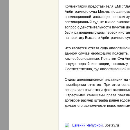
Комментарий представителя ЕМГ: "Зая
Арбитражного суда Москвы по данному
апелляционной инстанции, поскольк
апелляционный суд не вынес окончат
вопрос о действительности пунктов д
были разрешены судом первой инстанц
на практику Высшего Арбитражного су
Что касается отказа суда апелляцио
данном случае необходимо пояснить,
как необоснованные. При этом Суд Ап
в суде первой инстанции, поскольк
Соответственно, суд апелляционной и
Судом апелляционной инстанции на 
приобщении отчетов. При этом согл
оспаривает качество и факт оказанны
штрафными санкциями права заказчик
договоре размер штрафа равен годов
делает его экономически невозможным
Евгений Чепурной
, Sostav.ru