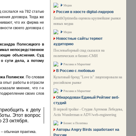
Медиа
д сослался на 782 статью
Россия в хвосте digital-лидеров
нения договора. Тогда же
ZenithOptimedia оценила крупнейшие рынки
ивают, что их фирма не
новых медиа
вности своего договора с
Медиа
Новостные сайты теряют
аудиторию
ксандра Полесицкого
в
инимал непосредственное
Послевыборный спад сказался на
вающие объяснения. Суд
политических и бизнес-СМИ
о сути дела, а потому
Реклама и Маркетинг
В Россию с любовью
Культовый бренд "Love is" лицензировали на
жа Полински
. По словам
российском рынке
 а опыт работы в отрасли
сказали мнение, что г-н
Реклама и Маркетинг
подкрепление своих слов
Обнародован Единый Рейтинг веб-
студий
В первой тройке - Студия Артемия Лебедева,
приобщить к делу
Actis Wunderman и ADV/web-engineering
оты. Этот вопрос
 23 октября.
Бизнес и Политика
Авторы Angry Birds заработают на
 – обычная практика.
России