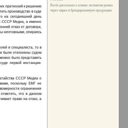
Rovio рассказала о планах экспансии рынка
оих претензий к решению
через парки и брендированную продукцию
ить производство в суде
то на сегодняшний день
к СССР Медиа, а именно
нний отказ от договора,
ты ничтожными, опираясь
лей и специалиста, то в
 и были отклонены судом
зможно было представить
суде первой инстанции.
датайства СССР Медиа о
вами, поскольку ЕМГ не
равомерности ограничения
отметить, что в данном
ивает право на отказ, а