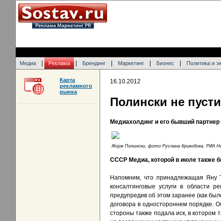
|
|
|
|
|
Медиа
Реклама
Брендинг
Маркетинг
Бизнес
Политика и э
Карта
16.10.2012
рекламного
рынка
Полински не пуст
Медиахолдинг и его бывший партне
Жорж Полински, фото Руслана Кривобока, РИА 
СССР Медиа, которой в июле также бы
Напомним, что принадлежащая Яну Т
консалтинговые услуги в области р
предупредив об этом заранее (как был
договора в одностороннем порядке. 
стороны также подала иск, в котором 