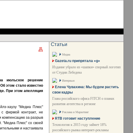
Статьи
Медиа
Gazeta.ru припрятала «g»
Издание убрало из «шапки» спорный логотип
от Студии Лебедева
на июльское решение
Интервью
 Об этом стало известно
Елена Чувахина: Мы будем растить
де. При этом апелляция
свои кадры
Глава российского офиса FITCH о планах
развития агентства в регионе
йлз-хаузу "Медиа Плюс"
 с фирмой контракт, не
Реклама и Маркетинг
 и компенсацию за разрыв
RTB готовит наступление
. "Медиа Плюс" со своей
Технология к 2015 году займет 18%
твительными и настаивала
российского рынка интернет-рекламы