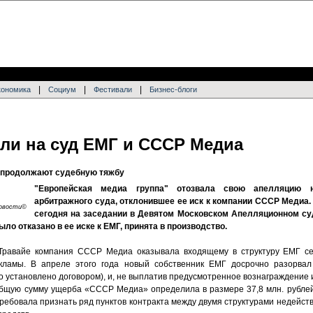
|
|
|
кономика
Социум
Фестивали
Бизнес-блоги
или на суд ЕМГ и СССР Медиа
р продолжают судебную тяжбу
"Европейская медиа группа" отозвала свою апелляцию 
арбитражного суда, отклонившее ее иск к компании СССР Медиа.
Новости©
сегодня на заседании в Девятом Московском Апелляционном су
ло отказано в ее иске к ЕМГ, принята в производство.
равайе компания СССР Медиа оказывала входящему в структуру ЕМГ се
екламы. В апреле этого года новый собственник ЕМГ досрочно разорвал
о установлено договором), и, не выплатив предусмотренное вознаграждение
Общую сумму ущерба «СССР Медиа» определила в размере 37,8 млн. рублей
требовала признать ряд пунктов контракта между двумя структурами недейс