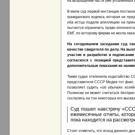
на возращении части уже уплаченных 
В июле суд первой инстанции постанов
гражданского кодекса, которая не пре
оба истца подали апелляцию на прин
пытается ограничить право оппонента 
ЕМГ, по которому фирма не могла ока
На сегодняшнем заседании суд та
качестве свидетеля по делу. На выз
участие в разработке и подписани
согласился с позицией представит
дополнительные показания их наним
Также судья отклонила ходатайство С
представителя СССР Медиа тот факт, ч
позволяет судить «об обычаях хозяй
Полински не может считаться бесприс
сослались на тон некоторых его выска
Суд пошел навстречу «ССС
ежемесячные отчеты, котор
пока находится на рассмотр
Стоит отметить, что исход данного де