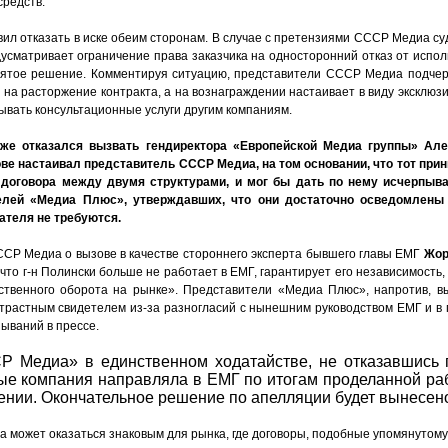
средств.
ил отказать в иске обеим сторонам. В случае с претензиями СССР Медиа су
дусматривает ограничение права заказчика на односторонний отказ от испол
ятое решение. Комментируя ситуацию, представители СССР Медиа подчерк
на расторжение контракта, а на вознаграждении настаивает в виду эксклюзи
зывать консультационные услуги другим компаниям.
кже отказался вызвать гендиректора «Европейской Медиа группы»
Але
ове настаивал представитель СССР Медиа, на том основании, что тот пр
и договора между двумя структурами, и мог бы дать по нему исчерпы
елей «Медиа Плюс», утверждавших, что они достаточно осведомлены 
ателя не требуются.
ССР Медиа о вызове в качестве стороннего эксперта бывшего главы ЕМГ
Жор
то г-н Полински больше не работает в ЕМГ, гарантирует его независимость,
ственного оборота на рынке». Представители «Медиа Плюс», напротив, вы
трастным свидетелем из-за разногласий с нынешним руководством ЕМГ и в 
зываний в прессе.
Р Медиа» в единственном ходатайстве, не отказавшись 
ые компания направляла в ЕМГ по итогам проделанной раб
ении. Окончательное решение по апелляции будет вынесено
ла может оказаться знаковым для рынка, где договоры, подобные упомянутому