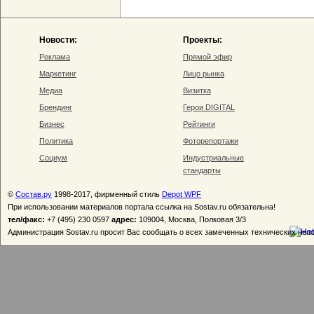
Новости:
Проекты:
Реклама
Прямой эфир
Маркетинг
Лицо рынка
Медиа
Визитка
Брендинг
Герои DIGITAL
Бизнес
Рейтинги
Политика
Фоторепортажи
Социум
Индустриальные
стандарты
©
Состав.ру
1998-2017, фирменный стиль
Depot WPF
При использовании материалов портала ссылка на Sostav.ru обязательна!
тел/факс:
+7 (495) 230 0597
адрес:
109004, Москва, Полковая 3/3
Администрация Sostav.ru просит Вас сообщать о всех замеченных технических неп