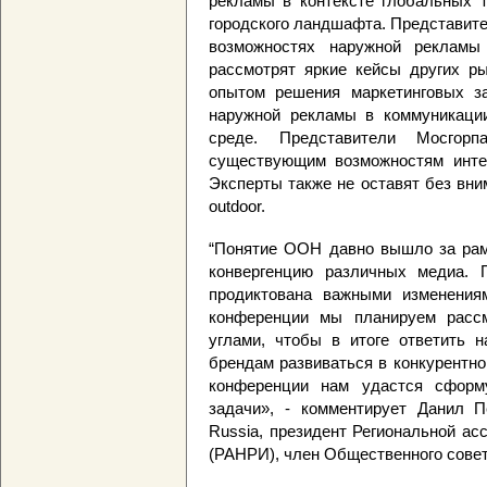
рекламы в контексте глобальных 
городского ландшафта. Представите
возможностях наружной рекламы
рассмотрят яркие кейсы других р
опытом решения маркетинговых з
наружной рекламы в коммуникации
среде. Представители Мосгор
существующим возможностям интег
Эксперты также не оставят без вн
outdoor.
“Понятие OOH давно вышло за рам
конвергенцию различных медиа. П
продиктована важными изменения
конференции мы планируем расс
углами, чтобы в итоге ответить н
брендам развиваться в конкурентно
конференции нам удастся сформ
задачи», - комментирует Данил П
Russia, президент Региональной а
(РАНРИ), член Общественного совет