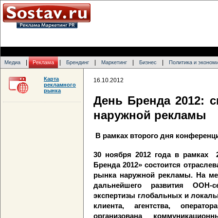
|
|
|
|
|
Медиа
Реклама
Брендинг
Маркетинг
Бизнес
Политика и эконом
Карта
16.10.2012
рекламного
рынка
День Бренда 2012: 
наружной рекламы
В рамках второго дня конференц
30 ноября 2012 года в рамках 
Бренда 2012» состоится отрасле
рынка наружной рекламы. На ме
дальнейшего развития
OOH
-
экспертизы глобальных и локаль
клиента, агентства, операто
организована коммуникацио