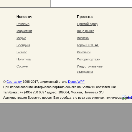
Новости:
Проекты:
Реклама
Прямой эфир
Маркетинг
Лицо рынка
Медиа
Визитка
Брендинг
Герои DIGITAL
Бизнес
Рейтинги
Политика
Фоторепортажи
Социум
Индустриальные
стандарты
©
Состав.ру
1998-2017, фирменный стиль
Depot WPF
При использовании материалов портала ссылка на Sostav.ru обязательна!
тел/факс:
+7 (495) 230 0597
адрес:
109004, Москва, Полковая 3/3
Администрация Sostav.ru просит Вас сообщать о всех замеченных технических неп