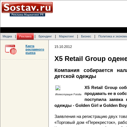
|
|
|
|
|
Медиа
Реклама
Брендинг
Маркетинг
Бизнес
Политика и эконом
Карта
15.10.2012
рекламного
рынка
Х5 Retail Group оден
Компания собирается нал
детской одежды
X5 Retail Group со
продавать ее в соб
Иллюстрация Fotolia
поступила заявка 
одежды - Golden Girl и Golden Bo
Заявления на регистрацию двух тов
«Торговый дом «Перекресток», рабо