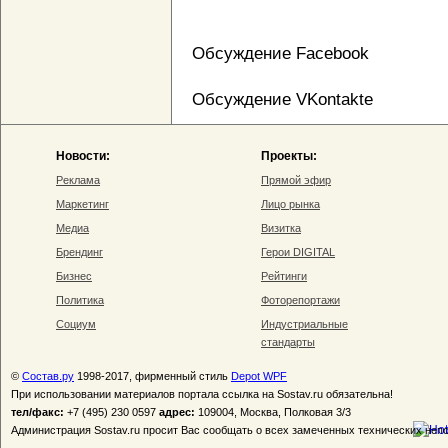
Обсуждение Facebook
Обсуждение VKontakte
Новости:
Проекты:
Реклама
Прямой эфир
Маркетинг
Лицо рынка
Медиа
Визитка
Брендинг
Герои DIGITAL
Бизнес
Рейтинги
Политика
Фоторепортажи
Социум
Индустриальные
стандарты
©
Состав.ру
1998-2017, фирменный стиль
Depot WPF
При использовании материалов портала ссылка на Sostav.ru обязательна!
тел/факс:
+7 (495) 230 0597
адрес:
109004, Москва, Полковая 3/3
Администрация Sostav.ru просит Вас сообщать о всех замеченных технических неп