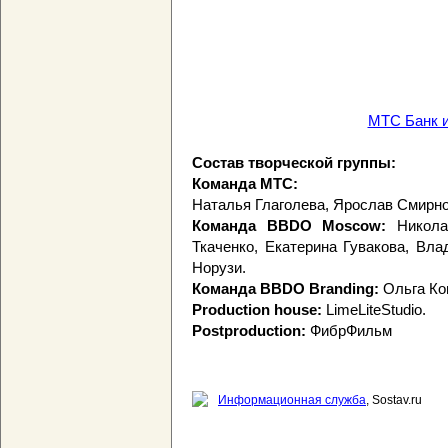
МТС Банк и
Состав творческой группы:
Команда МТС:
Наталья Глаголева, Ярослав Смирно
Команда BBDO Moscow:
Николай
Ткаченко, Екатерина Гувакова, Вл
Норузи.
Команда BBDO Branding:
Ольга Ко
Production house:
LimeLiteStudio.
Postproduction:
ФибрФильм
Информационная служба
, Sostav.ru