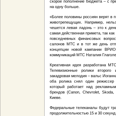
скорое пополнение бюджета – с пр
на одну больше.
«Более половины россиян верят в п
животрепещущих. Например, нель
чешется левая ладонь – это к ден
самая действенная примета, так как
повседневных финансовых вопро
салонов МТС и в тот же день отпр
концепции новой кампании ВРИО 
коммуникаций МТС Наталия Глаголе
Креативная идея разработана МТ
Телевизионные ролики второго 
закадровая мелодия – вальс Иоганн
оба ролика снял один режиссер 
который работает над рекламны
брендов (Canon, Chevrolet, Skoda,
Киеве.
Федеральные телеканалы будут тра
продолжительностью 15 и 30 секунд