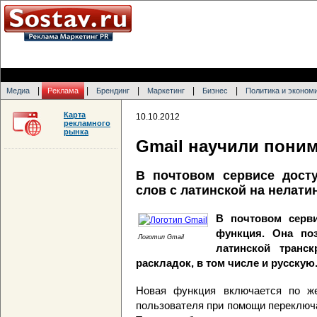
|
|
|
|
|
Медиа
Реклама
Брендинг
Маркетинг
Бизнес
Политика и эконом
Карта
10.10.2012
рекламного
рынка
Gmail научили поним
В почтовом сервисе дост
слов с латинской на нелати
В почтовом серв
функция. Она по
Логотип Gmail
латинской транс
раскладок, в том числе и русскую
Новая функция включается по же
пользователя при помощи переключ