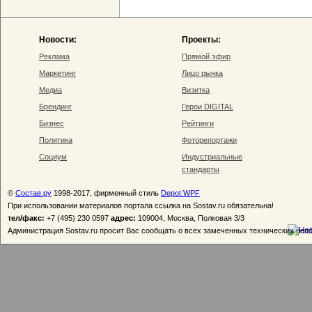
Новости:
Проекты:
Реклама
Прямой эфир
Маркетинг
Лицо рынка
Медиа
Визитка
Брендинг
Герои DIGITAL
Бизнес
Рейтинги
Политика
Фоторепортажи
Социум
Индустриальные
стандарты
©
Состав.ру
1998-2017, фирменный стиль
Depot WPF
При использовании материалов портала ссылка на Sostav.ru обязательна!
тел/факс:
+7 (495) 230 0597
адрес:
109004, Москва, Полковая 3/3
Администрация Sostav.ru просит Вас сообщать о всех замеченных технических неп