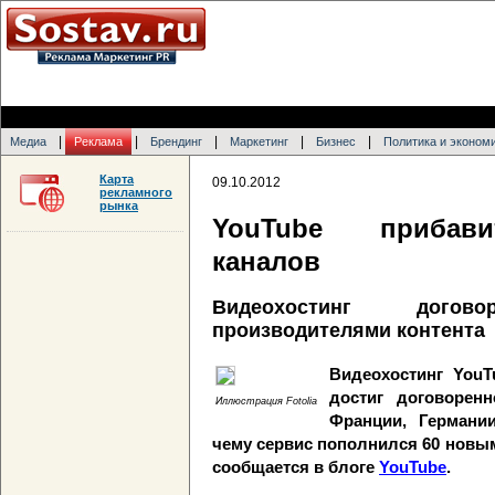
|
|
|
|
|
Медиа
Реклама
Брендинг
Маркетинг
Бизнес
Политика и эконом
Карта
09.10.2012
рекламного
рынка
YouTube прибави
каналов
Видеохостинг дого
производителями контента
Видеохостинг YouT
достиг договорен
Иллюстрация Fotolia
Франции, Германи
чему сервис пополнился 60 новы
сообщается в блоге
YouTube
.