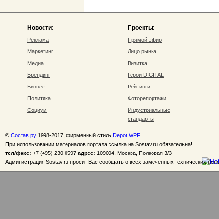
Новости:
Проекты:
Реклама
Прямой эфир
Маркетинг
Лицо рынка
Медиа
Визитка
Брендинг
Герои DIGITAL
Бизнес
Рейтинги
Политика
Фоторепортажи
Социум
Индустриальные
стандарты
©
Состав.ру
1998-2017, фирменный стиль
Depot WPF
При использовании материалов портала ссылка на Sostav.ru обязательна!
тел/факс:
+7 (495) 230 0597
адрес:
109004, Москва, Полковая 3/3
Администрация Sostav.ru просит Вас сообщать о всех замеченных технических неп