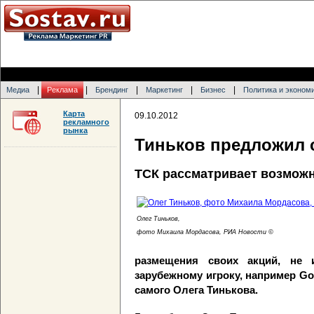
|
|
|
|
|
Медиа
Реклама
Брендинг
Маркетинг
Бизнес
Политика и эконом
Карта
09.10.2012
рекламного
рынка
Тиньков предложил 
ТСК рассматривает возможн
Олег Тиньков,
фото Михаила Мордасова, РИА Новости ©
размещения своих акций, не 
зарубежному игроку, например Go
самого Олега Тинькова.