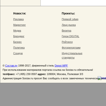
Новости:
Проекты:
Реклама
Прямой эфир
Маркетинг
Лицо рынка
Медиа
Визитка
Брендинг
Герои DIGITAL
Бизнес
Рейтинги
Политика
Фоторепортажи
Социум
Индустриальные
стандарты
©
Состав.ру
1998-2017, фирменный стиль
Depot WPF
При использовании материалов портала ссылка на Sostav.ru обязательна!
тел/факс:
+7 (495) 230 0597
адрес:
109004, Москва, Полковая 3/3
Администрация Sostav.ru просит Вас сообщать о всех замеченных технических неп