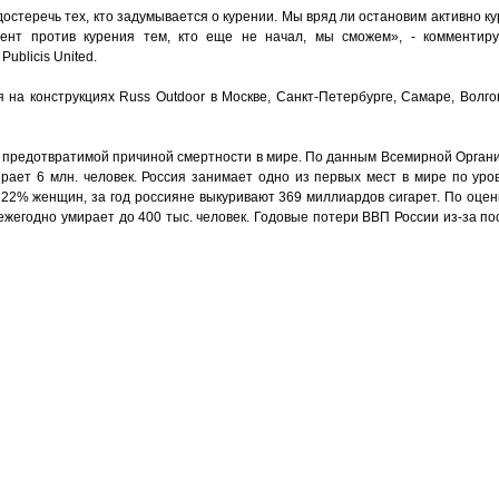
теречь тех, кто задумывается о курении. Мы вряд ли остановим активно ку
ент против курения тем, кто еще не начал, мы сможем», - комментиру
ublicis United.
на конструкциях Russ Outdoor в Москве, Санкт-Петербурге, Самаре, Волгог
й предотвратимой причиной смертности в мире. По данным Всемирной Орган
рает 6 млн. человек. Россия занимает одно из первых мест в мире по уро
 22% женщин, за год россияне выкуривают 369 миллиардов сигарет. По оцен
ежегодно умирает до 400 тыс. человек. Годовые потери ВВП России из-за п