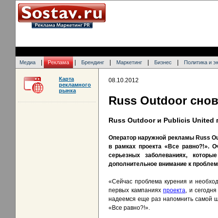
|
|
|
|
|
Медиа
Реклама
Брендинг
Маркетинг
Бизнес
Политика и э
Карта
08.10.2012
рекламного
рынка
Russ Outdoor снов
Russ Outdoor и Publicis Unite
Оператор наружной рекламы Russ Out
в рамках проекта «Все равно?!». 
серьезных заболеваниях, которы
дополнительное внимание к проблеме
«Сейчас проблема курения и необход
первых кампаниях
проекта
, и сегодн
надеемся еще раз напомнить самой ши
«Все равно?!».