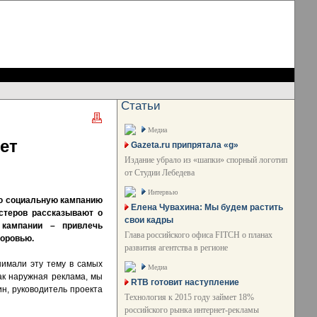
Статьи
Медиа
ет
Gazeta.ru припрятала «g»
Издание убрало из «шапки» спорный логотип
от Студии Лебедева
Интервью
ую социальную кампанию
Елена Чувахина: Мы будем растить
остеров рассказывают о
свои кадры
 кампании – привлечь
Глава российского офиса FITCH о планах
доровью.
развития агентства в регионе
нимали эту тему в самых
Медиа
ак наружная реклама, мы
RTB готовит наступление
н, руководитель проекта
Технология к 2015 году займет 18%
российского рынка интернет-рекламы