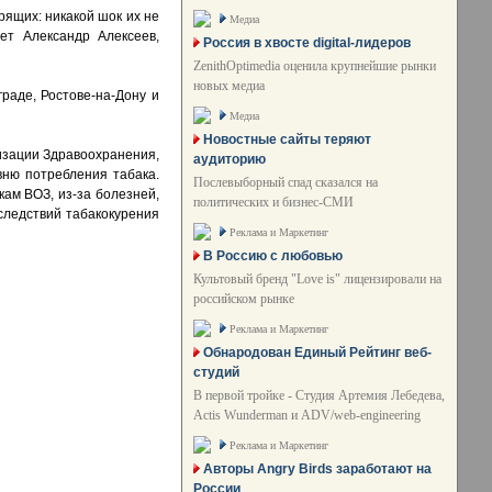
рящих: никакой шок их не
Медиа
ет Александр Алексеев,
Россия в хвосте digital-лидеров
ZenithOptimedia оценила крупнейшие рынки
новых медиа
раде, Ростове-на-Дону и
Медиа
Новостные сайты теряют
изации Здравоохранения,
аудиторию
вню потребления табака.
Послевыборный спад сказался на
кам ВОЗ, из-за болезней,
политических и бизнес-СМИ
оследствий табакокурения
Реклама и Маркетинг
В Россию с любовью
Культовый бренд "Love is" лицензировали на
российском рынке
Реклама и Маркетинг
Обнародован Единый Рейтинг веб-
студий
В первой тройке - Студия Артемия Лебедева,
Actis Wunderman и ADV/web-engineering
Реклама и Маркетинг
Авторы Angry Birds заработают на
России