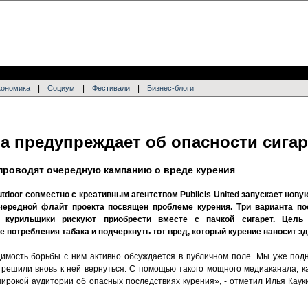
|
|
|
кономика
Социум
Фестивали
Бизнес-блоги
а предупреждает об опасности сигар
d проводят очередную кампанию о вреде курения
door совместно с креативным агентством Publicis United запускает нов
Очередной флайт проекта посвящен проблеме курения. Три варианта п
е курильщики рискуют приобрести вместе с пачкой сигарет. Цель
 потребления табака и подчеркнуть тот вред, который курение наносит з
имость борьбы с ним активно обсуждается в публичном поле. Мы уже под
я решили вновь к ней вернуться. C помощью такого мощного медиаканала, к
рокой аудитории об опасных последствиях курения», - отметил Илья Кауки