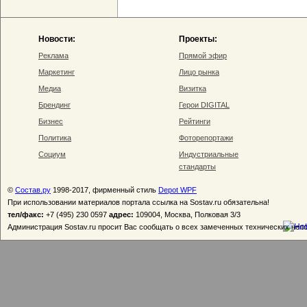
Новости:
Проекты:
Реклама
Прямой эфир
Маркетинг
Лицо рынка
Медиа
Визитка
Брендинг
Герои DIGITAL
Бизнес
Рейтинги
Политика
Фоторепортажи
Социум
Индустриальные
стандарты
©
Состав.ру
1998-2017, фирменный стиль
Depot WPF
При использовании материалов портала ссылка на Sostav.ru обязательна!
тел/факс:
+7 (495) 230 0597
адрес:
109004, Москва, Полковая 3/3
Администрация Sostav.ru просит Вас сообщать о всех замеченных технических неп