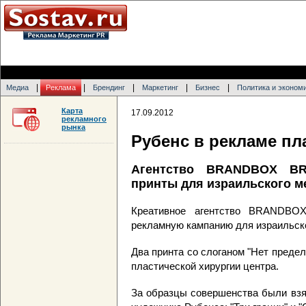
|
|
|
|
|
Медиа
Реклама
Брендинг
Маркетинг
Бизнес
Политика и эконом
Карта
17.09.2012
рекламного
рынка
Рубенс в рекламе пл
Агентство BRANDBOX BR
принты для израильского м
Креативное агентство BRANDB
рекламную кампанию для израильско
Два принта со слоганом "Нет преде
пластической хирургии центра.
За образцы совершенства были взя