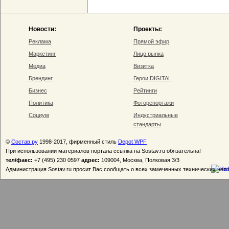
Новости:
Проекты:
Реклама
Прямой эфир
Маркетинг
Лицо рынка
Медиа
Визитка
Брендинг
Герои DIGITAL
Бизнес
Рейтинги
Политика
Фоторепортажи
Социум
Индустриальные
стандарты
©
Состав.ру
1998-2017, фирменный стиль
Depot WPF
При использовании материалов портала ссылка на Sostav.ru обязательна!
тел/факс:
+7 (495) 230 0597
адрес:
109004, Москва, Полковая 3/3
Администрация Sostav.ru просит Вас сообщать о всех замеченных технических неп