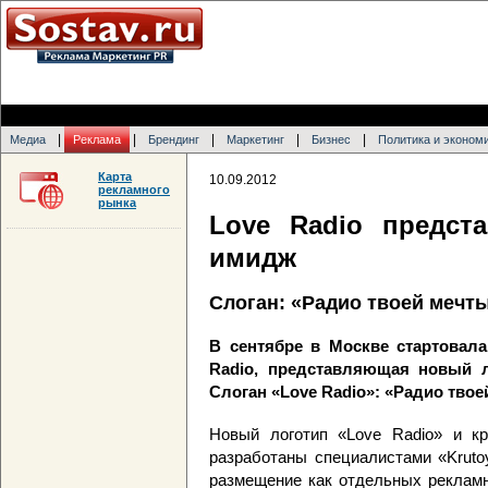
|
|
|
|
|
Медиа
Реклама
Брендинг
Маркетинг
Бизнес
Политика и эконом
Карта
10.09.2012
рекламного
рынка
Love Radio предст
имидж
Слоган: «Радио твоей мечт
В сентябре в Москве стартовал
Radio, представляющая новый 
Слоган «Love Radio»: «Радио твое
Новый логотип «Love Radio» и кр
разработаны специалистами «Kruto
размещение как отдельных рекламн