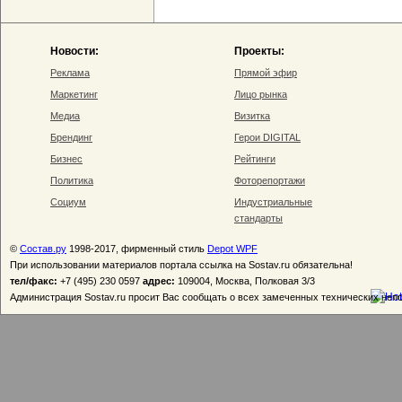
Новости:
Проекты:
Реклама
Прямой эфир
Маркетинг
Лицо рынка
Медиа
Визитка
Брендинг
Герои DIGITAL
Бизнес
Рейтинги
Политика
Фоторепортажи
Социум
Индустриальные
стандарты
©
Состав.ру
1998-2017, фирменный стиль
Depot WPF
При использовании материалов портала ссылка на Sostav.ru обязательна!
тел/факс:
+7 (495) 230 0597
адрес:
109004, Москва, Полковая 3/3
Администрация Sostav.ru просит Вас сообщать о всех замеченных технических неп