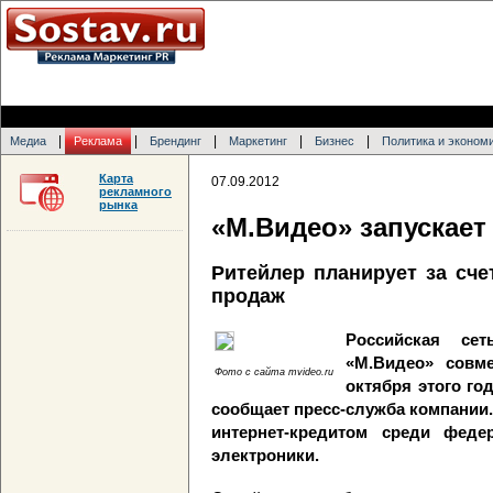
|
|
|
|
|
Медиа
Реклама
Брендинг
Маркетинг
Бизнес
Политика и эконом
Карта
07.09.2012
рекламного
рынка
«М.Видео» запускает
Ритейлер планирует за сче
продаж
Российская се
«М.Видео» совме
Фото с сайта mvideo.ru
октября этого го
сообщает пресс-служба компании.
интернет-кредитом среди фед
электроники.