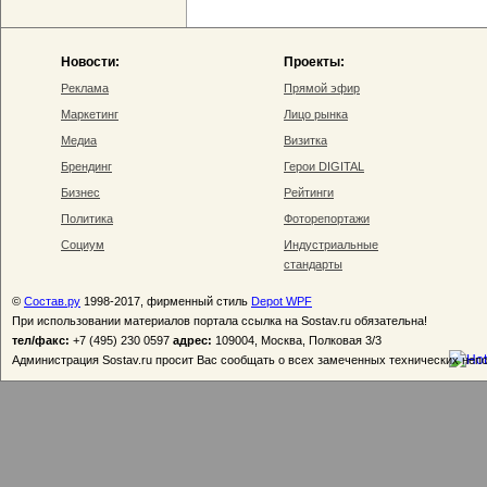
Новости:
Проекты:
Реклама
Прямой эфир
Маркетинг
Лицо рынка
Медиа
Визитка
Брендинг
Герои DIGITAL
Бизнес
Рейтинги
Политика
Фоторепортажи
Социум
Индустриальные
стандарты
©
Состав.ру
1998-2017, фирменный стиль
Depot WPF
При использовании материалов портала ссылка на Sostav.ru обязательна!
тел/факс:
+7 (495) 230 0597
адрес:
109004, Москва, Полковая 3/3
Администрация Sostav.ru просит Вас сообщать о всех замеченных технических неп