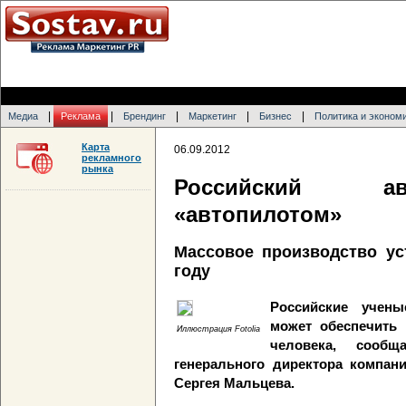
|
|
|
|
|
Медиа
Реклама
Брендинг
Маркетинг
Бизнес
Политика и эконом
Карта
06.09.2012
рекламного
рынка
Российский ав
«автопилотом»
Массовое производство ус
году
Российские учены
может обеспечить 
Иллюстрация Fotolia
человека, сооб
генерального директора компани
Сергея Мальцева.