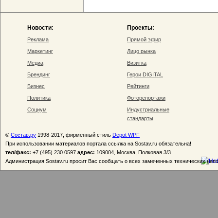
Новости:
Проекты:
Реклама
Прямой эфир
Маркетинг
Лицо рынка
Медиа
Визитка
Брендинг
Герои DIGITAL
Бизнес
Рейтинги
Политика
Фоторепортажи
Социум
Индустриальные
стандарты
©
Состав.ру
1998-2017, фирменный стиль
Depot WPF
При использовании материалов портала ссылка на Sostav.ru обязательна!
тел/факс:
+7 (495) 230 0597
адрес:
109004, Москва, Полковая 3/3
Администрация Sostav.ru просит Вас сообщать о всех замеченных технических неп