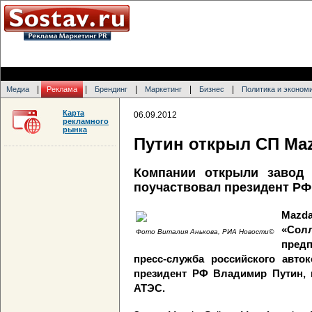
|
|
|
|
|
Медиа
Реклама
Брендинг
Маркетинг
Бизнес
Политика и эконом
Карта
06.09.2012
рекламного
рынка
Путин открыл СП Ma
Компании открыли завод 
поучаствовал президент РФ
Mazd
«Сол
Фото Виталия Анькова, РИА Новости©
предп
пресс-служба российского авто
президент РФ Владимир Путин,
АТЭС.