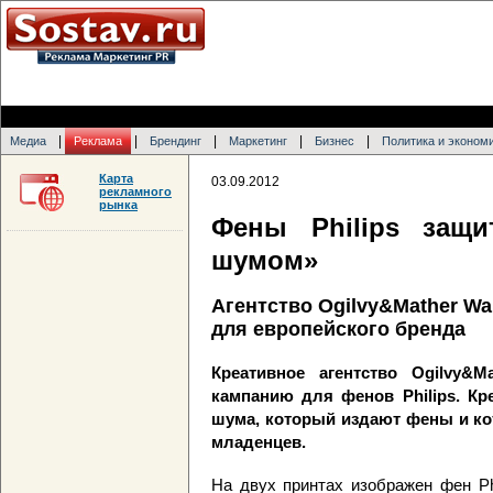
|
|
|
|
|
Медиа
Реклама
Брендинг
Маркетинг
Бизнес
Политика и эконом
Карта
03.09.2012
рекламного
рынка
Фены Philips защ
шумом»
Агентство Ogilvy&Mather W
для европейского бренда
Креативное агентство Ogilvy&M
кампанию для фенов Philips. Кр
шума, который издают фены и ко
младенцев.
На двух принтах изображен фен Ph