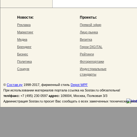
Новости:
Проекты:
Реклама
Прямой эфир
Маркетинг
Лицо рынка
Медиа
Визитка
Брендинг
Герои DIGITAL
Бизнес
Рейтинги
Политика
Фоторепортажи
Социум
Индустриальные
стандарты
©
Состав.ру
1998-2017, фирменный стиль
Depot WPF
При использовании материалов портала ссылка на Sostav.ru обязательна!
тел/факс:
+7 (495) 230 0597
адрес:
109004, Москва, Полковая 3/3
Администрация Sostav.ru просит Вас сообщать о всех замеченных технических неп