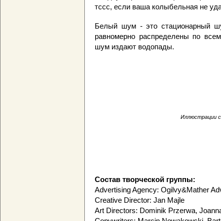
тссс, если ваша колыбельная не уда
Белый шум - это стационарный шу
равномерно распределены по всему
шум издают водопады.
Иллюстрации с 
Состав творческой группы:
Advertising Agency: Ogilvy&Mather Adv
Creative Director: Jan Majle
Art Directors: Dominik Przerwa, Joann
Copywriters: Marcin Nowakowski, Bart