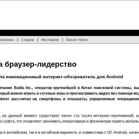
|
|
|
кономика
Социум
Фестивали
Бизнес-блоги
а браузер-лидерство
ла инновационный интернет-обозреватель для Android
мпания Baidu Inc., оператор крупнейшей в Китае поисковой системы, вы
торый можно играть в сетевые игры и просматривать видео без помощи м
plorer рассчитан на смартфоны и планшеты, управляемые операционно
, на данный момент существует около ста тысяч интернет-приложений, 
го софта, что позволяет экономить оперативную и физическую память мобиль
 в английском, так и в китайском варианте, и совместима с ОС Android, начин