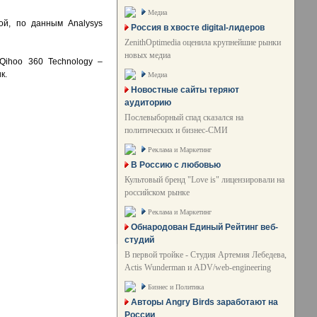
Медиа
ой, по данным Analysys
Россия в хвосте digital-лидеров
ZenithOptimedia оценила крупнейшие рынки
новых медиа
Qihoo 360 Technology –
к.
Медиа
Новостные сайты теряют
аудиторию
Послевыборный спад сказался на
политических и бизнес-СМИ
Реклама и Маркетинг
В Россию с любовью
Культовый бренд "Love is" лицензировали на
российском рынке
Реклама и Маркетинг
Обнародован Единый Рейтинг веб-
студий
В первой тройке - Студия Артемия Лебедева,
Actis Wunderman и ADV/web-engineering
Бизнес и Политика
Авторы Angry Birds заработают на
России