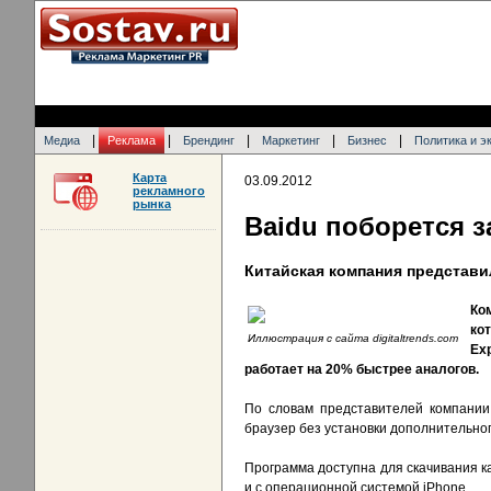
|
|
|
|
|
Медиа
Реклама
Брендинг
Маркетинг
Бизнес
Политика и э
Карта
03.09.2012
рекламного
рынка
Baidu поборется з
Китайская компания представи
Ко
ко
Иллюстрация с сайта digitaltrends.com
Ex
работает на 20% быстрее аналогов.
По словам представителей компании
браузер без установки дополнительно
Программа доступна для скачивания как
и с операционной системой iPhone.