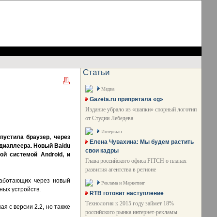
Статьи
Медиа
Gazeta.ru припрятала «g»
Издание убрало из «шапки» спорный логотип
от Студии Лебедева
Интервью
пустила браузер, через
Елена Чувахина: Мы будем растить
едиаплеера. Новый Baidu
свои кадры
й системой Android, и
Глава российского офиса FITCH о планах
развития агентства в регионе
работающих через новый
Реклама и Маркетинг
ных устройств.
RTB готовит наступление
Технология к 2015 году займет 18%
ая с версии 2.2, но также
российского рынка интернет-рекламы