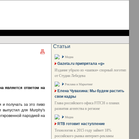
Статьи
Медиа
Gazeta.ru припрятала «g»
Издание убрало из «шапки» спорный логотип
от Студии Лебедева
Реклама и Маркетинг
на является ответом на
Елена Чувахина: Мы будем растить
свои кадры
Глава российского офиса FITCH о планах
 и получать за это пиво
развития агентства в регионе
и выпустил для Murphy's
откровенной пародией на
Медиа
RTB готовит наступление
Технология к 2015 году займет 18%
российского рынка интернет-рекламы