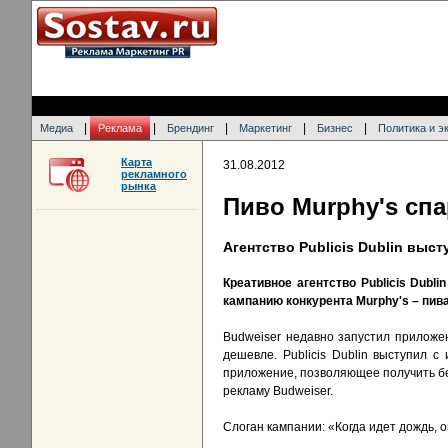
|
|
|
|
|
Медиа
Реклама
Брендинг
Маркетинг
Бизнес
Политика и э
Карта
31.08.2012
рекламного
рынка
Пиво Murphy's сп
Агентство Publicis Dublin выс
Креативное агентство Publicis Dubl
кампанию конкурента Murphy's – пива
Budweiser недавно запустил приложе
дешевле. Publicis Dublin выступил 
приложение, позволяющее получить бе
рекламу Budweiser.
Слоган кампании: «Когда идет дождь, 