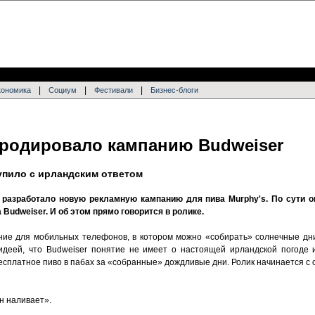
|
|
|
кономика
Социум
Фестивали
Бизнес-блоги
ародировало кампанию Budweiser
тупило с ирландским ответом
in разработало новую рекламную кампанию для пива Murphy's. По сути о
 Budweiser. И об этом прямо говорится в ролике.
ние для мобильных телефонов, в котором можно «собирать» солнечные дни
с идеей, что Budweiser понятие не имеет о настоящей ирландской погоде 
сплатное пиво в пабах за «собранные» дождливые дни. Ролик начинается с 
он наливает».