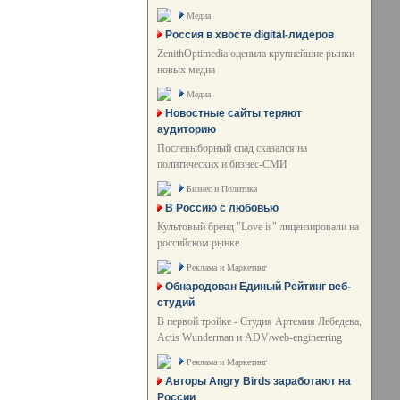
Медиа
Россия в хвосте digital-лидеров
ZenithOptimedia оценила крупнейшие рынки
новых медиа
Медиа
Новостные сайты теряют
аудиторию
Послевыборный спад сказался на
политических и бизнес-СМИ
Бизнес и Политика
В Россию с любовью
Культовый бренд "Love is" лицензировали на
российском рынке
Реклама и Маркетинг
Обнародован Единый Рейтинг веб-
студий
В первой тройке - Студия Артемия Лебедева,
Actis Wunderman и ADV/web-engineering
Реклама и Маркетинг
Авторы Angry Birds заработают на
России